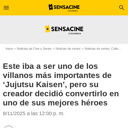
menu
search
Inicio
Noticias de Cine y Series
Noticias de series
Noticias de series: Cultura Series
Este iba a ser uno de los
villanos más importantes de
‘Jujutsu Kaisen’, pero su
creador decidió convertirlo en
uno de sus mejores héroes
Crunchyroll
8/11/2025 a las 12:00 p. m.