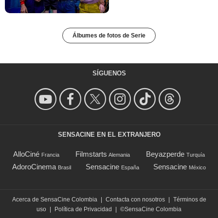
Álbumes de fotos de Serie
SÍGUENOS
SENSACINE EN EL EXTRANJERO
AlloCiné
Filmstarts
Beyazperde
Francia
Alemania
Turquía
AdoroCinema
Sensacine
Sensacine
Brasil
España
México
Acerca de SensaCine Colombia
|
Contacta con nosotros
|
Términos de
uso
|
Política de Privacidad
|
©SensaCine Colombia