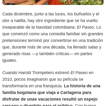
Cada diciembre, junto a las luces, los buñuelos y el
olor a natilla, hay otro ingrediente que se ha vuelto
inseparable de la Navidad colombiana:
El Paseo
. Lo
que comenzó como una comedia familiar sin grandes
pretensiones terminó por convertirse en una tradición
que, durante más de una década, ha llenado salas y
generado risas —y también críticas— en partes
iguales.
Cuando Harold Trompetero estrenó
El Paseo
en
2010, pocos imaginaron que su película se
Prime Video
transformaría en una franquicia.
La historia de una
familia bogotana que viaja a Cartagena para
disfrutar de unas vacaciones resultó un espejo
cercano y divertido para el público.
Con humor