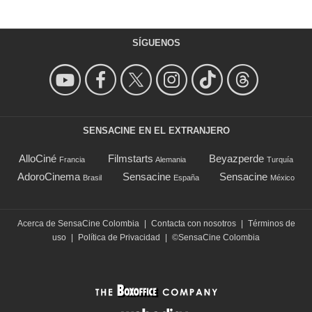
SÍGUENOS
SENSACINE EN EL EXTRANJERO
AlloCiné
Filmstarts
Beyazperde
Francia
Alemania
Turquía
AdoroCinema
Sensacine
Sensacine
Brasil
España
México
Acerca de SensaCine Colombia
|
Contacta con nosotros
|
Términos de
uso
|
Política de Privacidad
|
©SensaCine Colombia