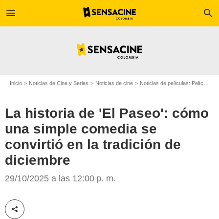
menu
search
Inicio
Noticias de Cine y Series
Noticias de cine
Noticias de películas: Película - ¿Sabías que...?
La historia de 'El Paseo': cómo
una simple comedia se
convirtió en la tradición de
diciembre
Caracol Televisión
29/10/2025 a las 12:00 p. m.
Compartir esta noticia