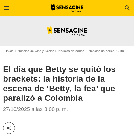
menu
search
Inicio
Noticias de Cine y Series
Noticias de series
Noticias de series: Cultura Series
El día que Betty se quitó los
brackets: la historia de la
escena de ‘Betty, la fea’ que
paralizó a Colombia
27/10/2025 a las 3:00 p. m.
Canal RCN
Compartir esta noticia