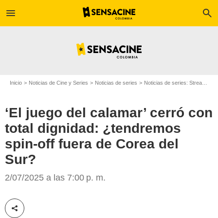
menu
search
Inicio
Noticias de Cine y Series
Noticias de series
Noticias de series: Streaming
‘El juego del calamar’ cerró con
total dignidad: ¿tendremos
spin-off fuera de Corea del
Netflix
Sur?
2/07/2025 a las 7:00 p. m.
Compartir esta noticia