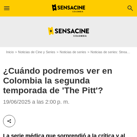
menu
search
Inicio
Noticias de Cine y Series
Noticias de series
Noticias de series: Streaming
¿Cuándo podremos ver en
Colombia la segunda
Max
temporada de 'The Pitt'?
19/06/2025 a las 2:00 p. m.
Compartir esta noticia
La serie médica que sorprendió a la crítica y al