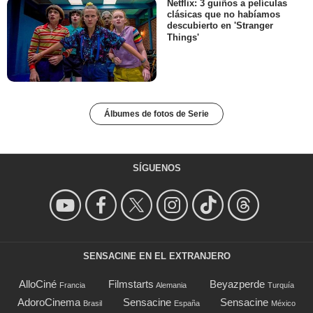
Netflix: 3 guiños a películas
clásicas que no habíamos
descubierto en 'Stranger
Things'
Álbumes de fotos de Serie
SÍGUENOS
SENSACINE EN EL EXTRANJERO
AlloCiné
Filmstarts
Beyazperde
Francia
Alemania
Turquía
AdoroCinema
Sensacine
Sensacine
Brasil
España
México