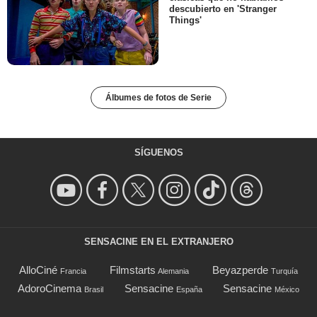
descubierto en 'Stranger
Things'
Álbumes de fotos de Serie
SÍGUENOS
SENSACINE EN EL EXTRANJERO
AlloCiné
Filmstarts
Beyazperde
Francia
Alemania
Turquía
AdoroCinema
Sensacine
Sensacine
Brasil
España
México