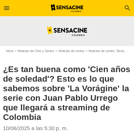
menu
search
Inicio
Noticias de Cine y Series
Noticias de series
Noticias de series: Streaming
¿Es tan buena como 'Cien años
de soledad'? Esto es lo que
sabemos sobre 'La Vorágine' la
serie con Juan Pablo Urrego
que llegará a streaming de
Canal Capital
Colombia
10/06/2025 a las 5:30 p. m.