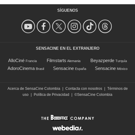
SÍGUENOS
SENSACINE EN EL EXTRANJERO
AlloCiné
Filmstarts
Beyazperde
Francia
Alemania
Turquía
AdoroCinema
Sensacine
Sensacine
Brasil
España
México
Acerca de SensaCine Colombia
|
Contacta con nosotros
|
Términos de
uso
|
Política de Privacidad
|
©SensaCine Colombia