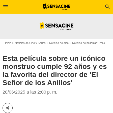
menu
search
Inicio
Noticias de Cine y Series
Noticias de cine
Noticias de películas: Película - ¿Sabías que...?
Esta película sobre un icónico
monstruo cumple 92 años y es
la favorita del director de 'El
Señor de los Anillos'
28/06/2025 a las 2:00 p. m.
Google
Compartir esta noticia