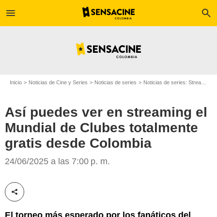
menu
search
Inicio
Noticias de Cine y Series
Noticias de series
Noticias de series: Streaming
Así puedes ver en streaming el
Mundial de Clubes totalmente
gratis desde Colombia
24/06/2025 a las 7:00 p. m.
DAZN
Compartir esta noticia
El torneo más esperado por los fanáticos del