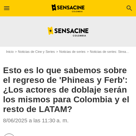
menu
search
Inicio
Noticias de Cine y Series
Noticias de series
Noticias de series: Streaming
Esto es lo que sabemos sobre
el regreso de 'Phineas y Ferb':
¿Los actores de doblaje serán
los mismos para Colombia y el
resto de LATAM?
Disney+
8/06/2025 a las 11:30 a. m.