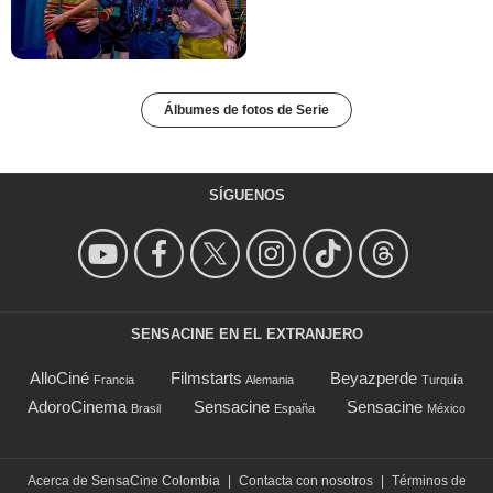
Álbumes de fotos de Serie
SÍGUENOS
SENSACINE EN EL EXTRANJERO
AlloCiné
Filmstarts
Beyazperde
Francia
Alemania
Turquía
AdoroCinema
Sensacine
Sensacine
Brasil
España
México
Acerca de SensaCine Colombia
|
Contacta con nosotros
|
Términos de