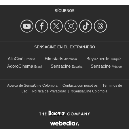
SÍGUENOS
SENSACINE EN EL EXTRANJERO
AlloCiné
Filmstarts
Beyazperde
Francia
Alemania
Turquía
AdoroCinema
Sensacine
Sensacine
Brasil
España
México
Acerca de SensaCine Colombia
|
Contacta con nosotros
|
Términos de
uso
|
Política de Privacidad
|
©SensaCine Colombia