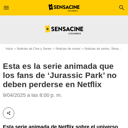
menu
search
Inicio
Noticias de Cine y Series
Noticias de series
Noticias de series: Streaming
Esta es la serie animada que
los fans de ‘Jurassic Park’ no
deben perderse en Netflix
Netflix
9/04/2025 a las 8:00 p. m.
Compartir esta noticia
Esta serie animada de Netflix sobre el universo