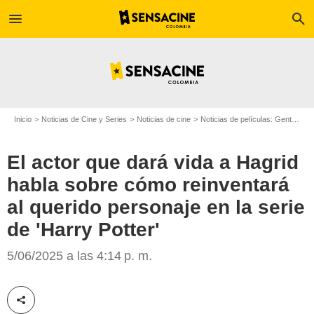
menu
search
Inicio
Noticias de Cine y Series
Noticias de cine
Noticias de películas: Gente
El
El actor que dará vida a Hagrid
habla sobre cómo reinventará
al querido personaje en la serie
de 'Harry Potter'
Myshows.me
5/06/2025 a las 4:14 p. m.
Compartir esta noticia