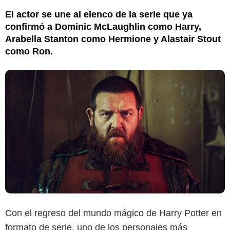
El actor se une al elenco de la serie que ya
confirmó a Dominic McLaughlin como Harry,
Arabella Stanton como Hermione y Alastair Stout
como Ron.
Con el regreso del mundo mágico de Harry Potter en
formato de serie, uno de los personajes más