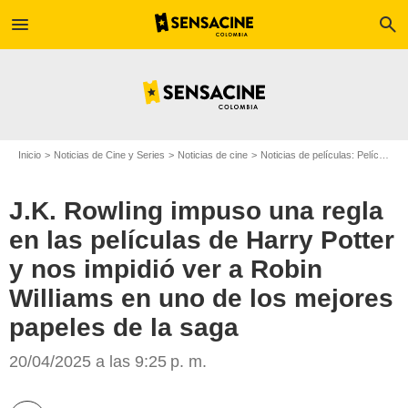
menu
search
Inicio
Noticias de Cine y Series
Noticias de cine
Noticias de películas: Película - ¿Sabías que...?
J.K. Rowling impuso una regla
en las películas de Harry Potter
y nos impidió ver a Robin
Williams en uno de los mejores
papeles de la saga
HBO
20/04/2025 a las 9:25 p. m.