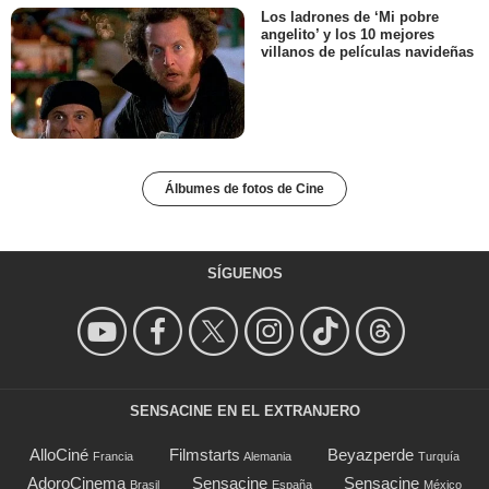
Los ladrones de ‘Mi pobre
angelito’ y los 10 mejores
villanos de películas navideñas
Álbumes de fotos de Cine
SÍGUENOS
SENSACINE EN EL EXTRANJERO
AlloCiné
Filmstarts
Beyazperde
Francia
Alemania
Turquía
AdoroCinema
Sensacine
Sensacine
Brasil
España
México