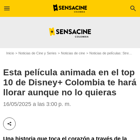
menu
search
Inicio
Noticias de Cine y Series
Noticias de cine
Noticias de películas: Streaming
Esta película animada en el top
10 de Disney+ Colombia te hará
Disney+
llorar aunque no lo quieras
16/05/2025 a las 3:00 p. m.
Compartir esta noticia
Una historia que toca el corazón a través de la