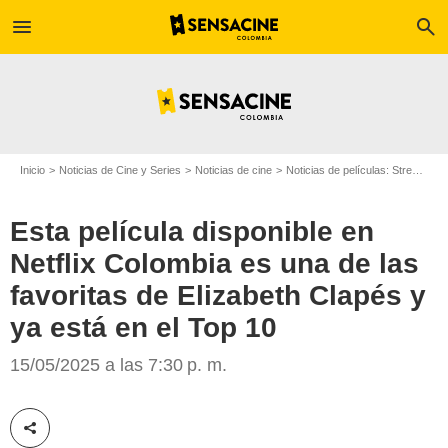
menu
search
Inicio
Noticias de Cine y Series
Noticias de cine
Noticias de películas: Streaming
Esta película disponible en
Netflix Colombia es una de las
favoritas de Elizabeth Clapés y
ya está en el Top 10
SensaCine Colombia
15/05/2025 a las 7:30 p. m.
Compartir esta noticia