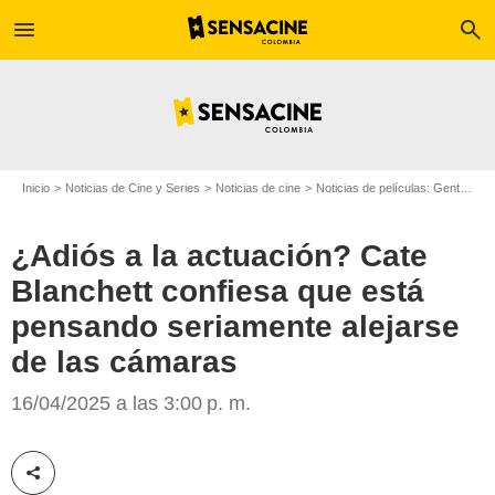
menu
search
Inicio
Noticias de Cine y Series
Noticias de cine
Noticias de películas: Gente
¿A
¿Adiós a la actuación? Cate
Blanchett confiesa que está
pensando seriamente alejarse
de las cámaras
inkl
16/04/2025 a las 3:00 p. m.
Compartir esta noticia