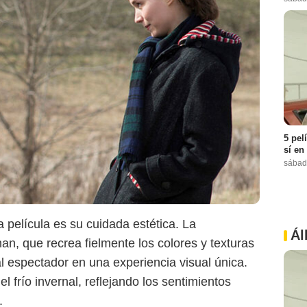
5 pel
Prime Video
sí en
sábad
 película es su cuidada estética. La
Ál
, que recrea fielmente los colores y texturas
 espectador en una experiencia visual única.
l frío invernal, reflejando los sentimientos
.