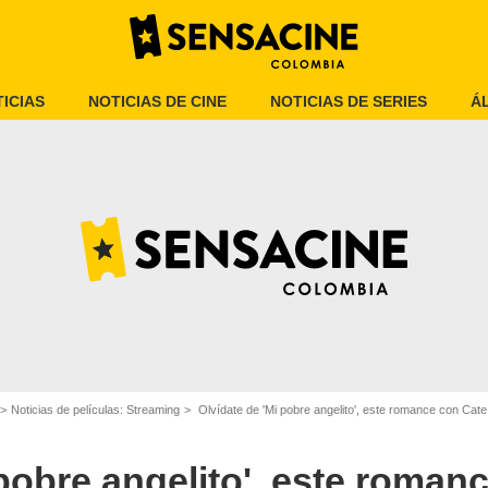
ICIAS
NOTICIAS DE CINE
NOTICIAS DE SERIES
Á
Prime Video
Noticias de películas: Streaming
Olvídate de 'Mi pobre angelito', este romance con Cate Blanchet
 pobre angelito', este roman