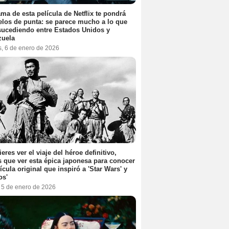
ama de esta película de Netflix te pondrá
elos de punta: se parece mucho a lo que
sucediendo entre Estados Unidos y
zuela
s, 6 de enero de 2026
ieres ver el viaje del héroe definitivo,
s que ver esta épica japonesa para conocer
lícula original que inspiró a 'Star Wars' y
os'
, 5 de enero de 2026