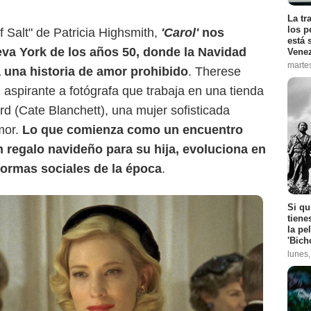
La tr
los p
 Salt" de Patricia Highsmith,
'Carol'
nos
está 
ueva York de los años 50, donde la Navidad
Vene
marte
 una historia de amor prohibido
. Therese
 aspirante a fotógrafa que trabaja en una tienda
rd (Cate Blanchett), una mujer sofisticada
mor.
Lo que comienza como un encuentro
 regalo navideño para su hija, evoluciona en
normas sociales de la época
.
Si qu
tiene
la pe
'Bich
lunes