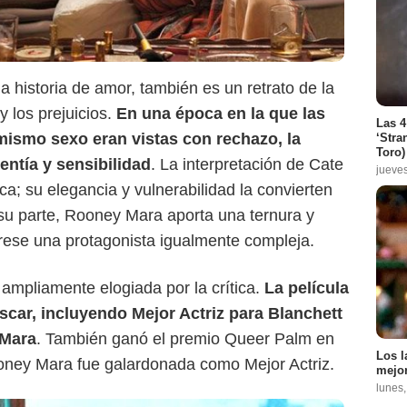
Prime Video
a historia de amor, también es un retrato de la
y los prejuicios.
En una época en la que las
Las 4
mismo sexo eran vistas con rechazo, la
‘Stra
Toro)
entía y sensibilidad
. La interpretación de Cate
jueve
a; su elegancia y vulnerabilidad la convierten
 su parte, Rooney Mara aporta una ternura y
ese una protagonista igualmente compleja.
ampliamente elogiada por la crítica.
La película
car, incluyendo Mejor Actriz para Blanchett
 Mara
. También ganó el premio Queer Palm en
Los l
oney Mara fue galardonada como Mejor Actriz.
mejor
lunes