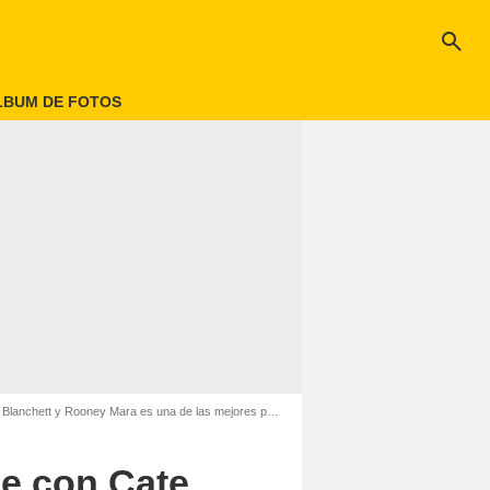
search
LBUM DE FOTOS
t y Rooney Mara es una de las mejores películas de Navidad
ce con Cate