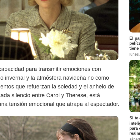
Prime Video
El pa
pelíc
tiene
lunes
capacidad para transmitir emociones con
frío invernal y la atmósfera navideña no como
ntos que refuerzan la soledad y el anhelo de
ada silencio entre Carol y Therese, está
una tensión emocional que atrapa al espectador.
Si te
intel
para 
realm
sábad