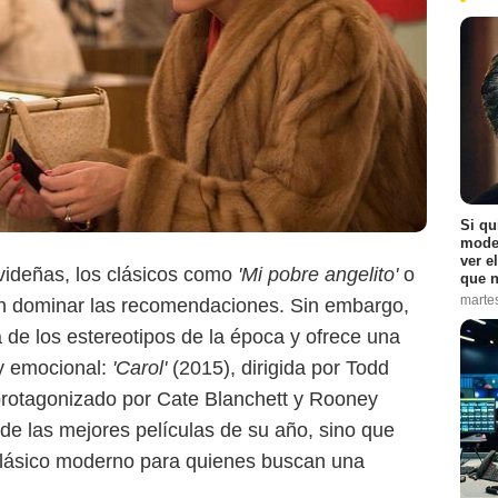
Si qu
moder
ver e
videñas, los clásicos como
'Mi pobre angelito'
o
que n
marte
n dominar las recomendaciones. Sin embargo,
 de los estereotipos de la época y ofrece una
y emocional:
'Carol'
(2015), dirigida por Todd
rotagonizado por Cate Blanchett y Rooney
Prime Video
e las mejores películas de su año, sino que
clásico moderno para quienes buscan una