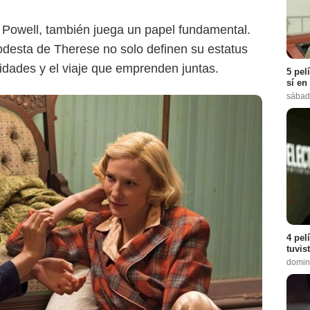
 Powell, también juega un papel fundamental.
odesta de Therese no solo definen su estatus
lidades y el viaje que emprenden juntas.
5 pel
sí en
sábad
4 pel
tuvis
domin