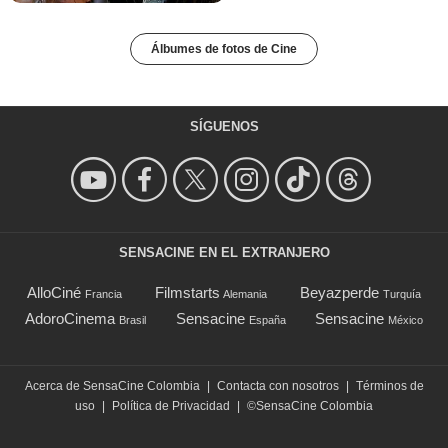
Álbumes de fotos de Cine
SÍGUENOS
SENSACINE EN EL EXTRANJERO
AlloCiné
Filmstarts
Beyazperde
Francia
Alemania
Turquía
AdoroCinema
Sensacine
Sensacine
Brasil
España
México
Acerca de SensaCine Colombia
|
Contacta con nosotros
|
Términos de
uso
|
Política de Privacidad
|
©SensaCine Colombia