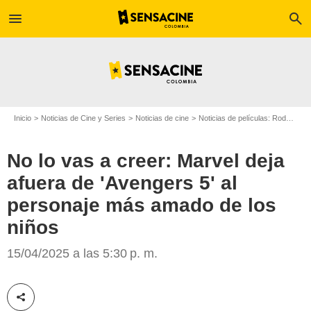
menu
search
Inicio
Noticias de Cine y Series
Noticias de cine
Noticias de películas: Rodajes
No lo vas a creer: Marvel deja
afuera de 'Avengers 5' al
personaje más amado de los
niños
Marvel Studios
15/04/2025 a las 5:30 p. m.
Compartir esta noticia