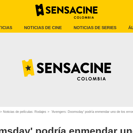
ICIAS
NOTICIAS DE CINE
NOTICIAS DE SERIES
Á
Marvel Studios
Noticias de películas: Rodajes
'Avengers: Doomsday' podría enmendar uno de los error
msday' podría enmendar un