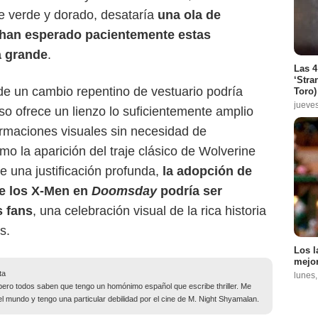
je verde y dorado, desataría
una ola de
 han esperado pacientemente estas
a grande
.
Las 4
‘Stra
s de un cambio repentino de vestuario podría
Toro)
jueve
rso ofrece un lienzo lo suficientemente amplio
formaciones visuales sin necesidad de
mo la aparición del traje clásico de Wolverine
e una justificación profunda,
la adopción de
de los X-Men en
Doomsday
podría ser
s fans
, una celebración visual de la rica historia
s.
Los l
mejor
ta
lunes
pero todos saben que tengo un homónimo español que escribe thriller. Me
del mundo y tengo una particular debilidad por el cine de M. Night Shyamalan.