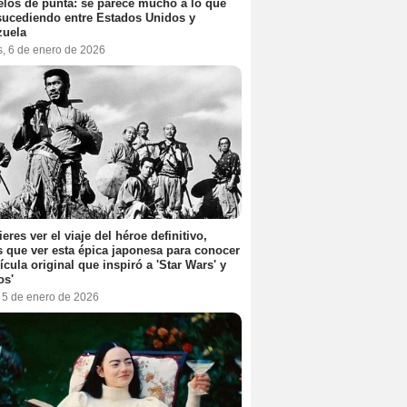
elos de punta: se parece mucho a lo que
sucediendo entre Estados Unidos y
zuela
s, 6 de enero de 2026
ieres ver el viaje del héroe definitivo,
s que ver esta épica japonesa para conocer
lícula original que inspiró a 'Star Wars' y
os'
, 5 de enero de 2026