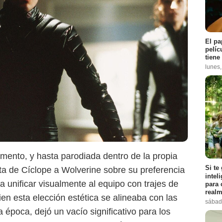
El pa
pelíc
tiene
lunes
omento, y hasta parodiada dentro de la propia
Disney+
Si te
nta de Cíclope a Wolverine sobre su preferencia
intel
a unificar visualmente al equipo con trajes de
para 
realm
ien esta elección estética se alineaba con las
sábad
 época, dejó un vacío significativo para los