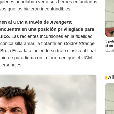
, quienes anhelaban ver a sus héroes enfundados
ivos que los hicieron inconfundibles.
-Men al UCM a través de
Avengers:
encuentra en una posición privilegiada para
stico.
Las recientes incursiones en la fidelidad
5 pel
cónica silla amarilla flotante en
Doctor Strange
sí en
 Bruja Escarlata luciendo su traje clásico al final
sábad
bio de paradigma en la forma en que el UCM
personajes.
Ál