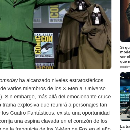
Si qu
moder
ver e
que n
marte
oomsday
ha alcanzado niveles estratosféricos
a de varios miembros de los X-Men al Universo
. Sin embargo, más allá del emocionante cruce
Disney+
 trama explosiva que reunirá a personajes tan
 los Cuatro Fantásticos, existe una oportunidad
orrija una espina clavada en el corazón de los
La tr
o de la franquicia de los X-Men de Fox en el año