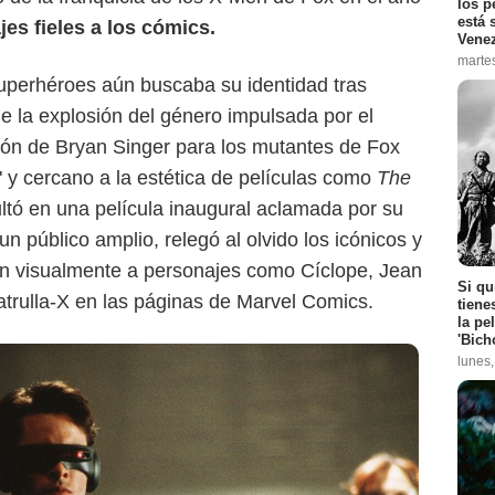
los p
está 
jes fieles a los cómics.
Vene
marte
uperhéroes aún buscaba su identidad tras
de la explosión del género impulsada por el
ión de Bryan Singer para los mutantes de Fox
" y cercano a la estética de películas como
The
sultó en una película inaugural aclamada por su
 un público amplio, relegó al olvido los icónicos y
on visualmente a personajes como Cíclope, Jean
Si qu
atrulla-X en las páginas de Marvel Comics.
tiene
la pe
'Bich
lunes