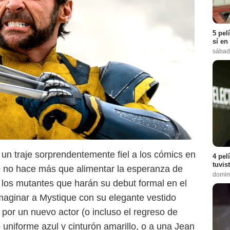
5 pel
sí en
sábad
 un traje sorprendentemente fiel a los cómics en
4 pel
tuvis
e
no hace más que alimentar la esperanza de
domin
 los mutantes que harán su debut formal en el
Imaginar a Mystique con su elegante vestido
 por un nuevo actor (o incluso el regreso de
 uniforme azul y cinturón amarillo, o a una Jean