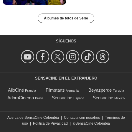
Álbumes de fotos de Serie
SÍGUENOS
SENSACINE EN EL EXTRANJERO
AlloCiné
Filmstarts
Beyazperde
Francia
Alemania
Turquía
AdoroCinema
Sensacine
Sensacine
Brasil
España
México
Acerca de SensaCine Colombia
|
Contacta con nosotros
|
Términos de
uso
|
Política de Privacidad
|
©SensaCine Colombia