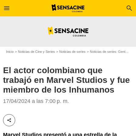
menu
search
Inicio
Noticias de Cine y Series
Noticias de series
Noticias de series: Gente
El
El actor colombiano que
trabajó en Marvel Studios y fue
miembro de los Inhumanos
Sony Entertainment Television
17/04/2024 a las 7:00 p. m.
Compartir esta noticia
Marvel Studios presentó a una estrella de la