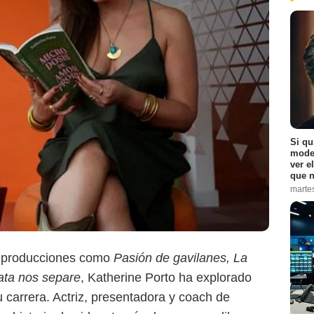
Si qu
moder
ver e
que n
marte
Colprensa
n producciones como
Pasión de gavilanes, La
ata nos separe
, Katherine Porto ha explorado
u carrera. Actriz, presentadora y coach de