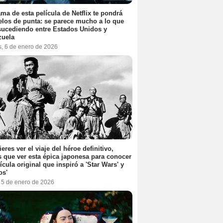
ama de esta película de Netflix te pondrá
elos de punta: se parece mucho a lo que
sucediendo entre Estados Unidos y
zuela
s, 6 de enero de 2026
ieres ver el viaje del héroe definitivo,
s que ver esta épica japonesa para conocer
lícula original que inspiró a 'Star Wars' y
os'
, 5 de enero de 2026