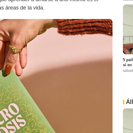
s áreas de la vida.
5 pel
sí en
sábad
Ál
Instagram