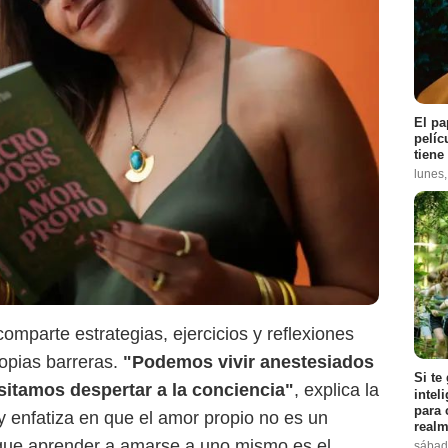
El pa
pelíc
tiene
lunes
omparte estrategias, ejercicios y reflexiones
opias barreras.
"Podemos vivir anestesiados
Si te
sitamos despertar a la conciencia"
, explica la
intel
para 
 y enfatiza en que el amor propio no es un
realm
 y que aprender a amarse a uno mismo es el
sábad