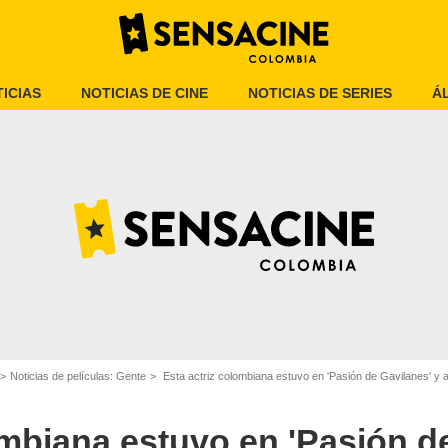
ICIAS
NOTICIAS DE CINE
NOTICIAS DE SERIES
Á
Colprensa
Noticias de películas: Gente
Esta actriz colombiana estuvo en 'Pasión de Gavilanes' y ahora
ombiana estuvo en 'Pasión d