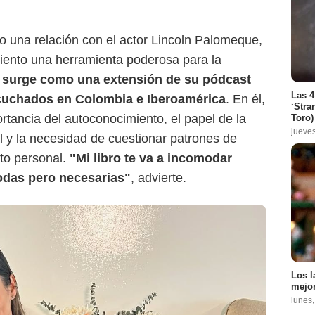
vo una relación con el actor Lincoln Palomeque,
iento una herramienta poderosa para la
o surge como una extensión de su pódcast
Las 4
uchados en Colombia e Iberoamérica
. En él,
‘Stra
tancia del autoconocimiento, el papel de la
Toro)
jueve
l y la necesidad de cuestionar patrones de
nto personal.
"Mi libro te va a incomodar
das pero necesarias"
, advierte.
Los l
mejor
lunes