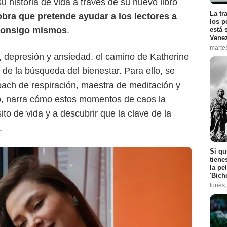
u historia de vida a través de su nuevo libro
La tr
bra que pretende ayudar a los lectores a
los p
 consigo mismos
.
está 
Vene
marte
s, depresión y ansiedad, el camino de Katherine
 de la búsqueda del bienestar. Para ello, se
coach de respiración, maestra de meditación y
bro, narra cómo estos momentos de caos la
ito de vida y a descubrir que la clave de la
.
Si qu
tiene
Instagram
la pe
'Bich
lunes