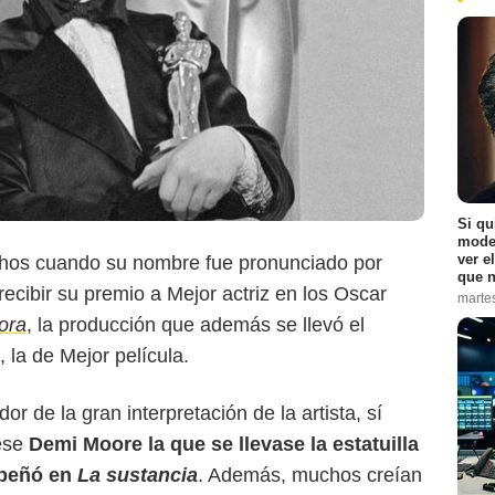
Si qu
moder
ver e
hos cuando su nombre fue pronunciado por
que n
cibir su premio a Mejor actriz en los Oscar
marte
Vairety
ora
, la producción que además se llevó el
, la de Mejor película.
or de la gran interpretación de la artista, sí
ese
Demi Moore la que se llevase la estatuilla
mpeñó en
La sustancia
. Además, muchos creían