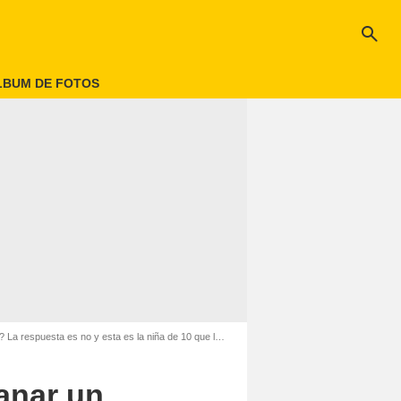
search
LBUM DE FOTOS
sta es no y esta es la niña de 10 que le quitó el récord
anar un