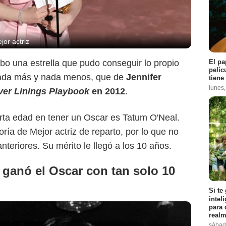
or actriz
El pa
bo una estrella que pudo conseguir lo propio
pelíc
 nada más y nada menos, que de
Jennifer
tiene
lunes
ver Linings Playbook
en 2012
.
orta edad en tener un Oscar es Tatum O'Neal.
oría de Mejor actriz de reparto, por lo que no
nteriores. Su mérito le llegó a los 10 años.
ganó el Oscar con tan solo 10
Si te
intel
para 
realm
sábad