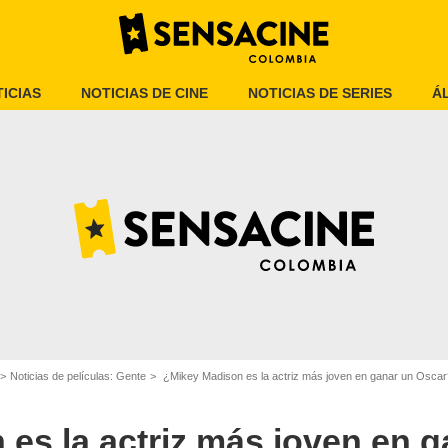
ICIAS
NOTICIAS DE CINE
NOTICIAS DE SERIES
Á
Variety
Noticias de películas: Gente
¿Mikey Madison es la actriz más joven en ganar un Oscar? La respue
es la actriz más joven en g