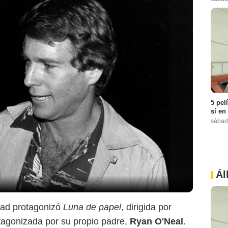
5 pel
sí en
sábad
Ál
dad protagonizó
Luna de papel
, dirigida por
tagonizada por su propio padre,
Ryan O'Neal
.