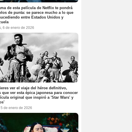
ama de esta película de Netflix te pondrá
elos de punta: se parece mucho a lo que
sucediendo entre Estados Unidos y
zuela
s, 6 de enero de 2026
ieres ver el viaje del héroe definitivo,
s que ver esta épica japonesa para conocer
lícula original que inspiró a 'Star Wars' y
os'
, 5 de enero de 2026