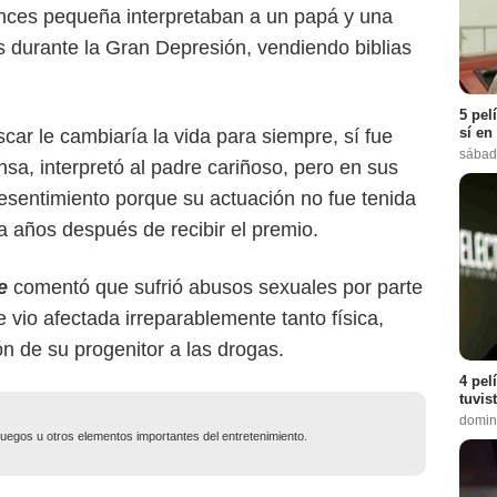
tonces pequeña interpretaban a un papá y una
s durante la Gran Depresión, vendiendo biblias
5 pel
sí en
ar le cambiaría la vida para siempre, sí fue
sábad
nsa, interpretó al padre cariñoso, pero en sus
resentimiento porque su actuación no fue tenida
ta años después de recibir el premio.
e
comentó que sufrió abusos sexuales por parte
vio afectada irreparablemente tanto física,
n de su progenitor a las drogas.
4 pel
tuvis
domin
ojuegos u otros elementos importantes del entretenimiento.