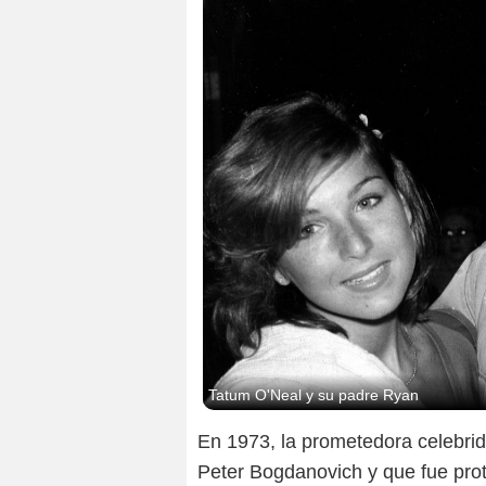
Tatum O'Neal y su padre Ryan
En 1973, la prometedora celebri
Peter Bogdanovich y que fue pro