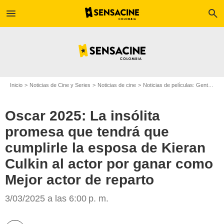
menu
search
Inicio
Noticias de Cine y Series
Noticias de cine
Noticias de películas: Gente
Os
Oscar 2025: La insólita
promesa que tendrá que
cumplirle la esposa de Kieran
Culkin al actor por ganar como
Mejor actor de reparto
Hola!
3/03/2025 a las 6:00 p. m.