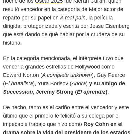
noche de los
Oscar 2025
fue Kieran Culkin, quien
resultó vencedor en la categoría de Mejor actor de
reparto por su papel en
A real pain
, la película
dirigida, protagonizada y escrita por Jesse Eisenberg
que está dando de qué hablar por la crudeza de su
historia.
En la categoría mencionada, el intérprete tuvo que
vencer a grandes estrellas de Hollywood como
Edward Norton (
A complete unknown
), Guy Pearce
(
El brutalista
), Yura Borisov (
Anora
)
y su amigo de
X
Succession
, Jeremy Strong (
El aprendiz
)
.
De hecho, tanto es el cariño entre el vencedor y este
último que el primero le felicitó a su colega por el
impecable trabajo que hizo como
Roy Cohn en el
drama sobre la vida del presidente de los estados