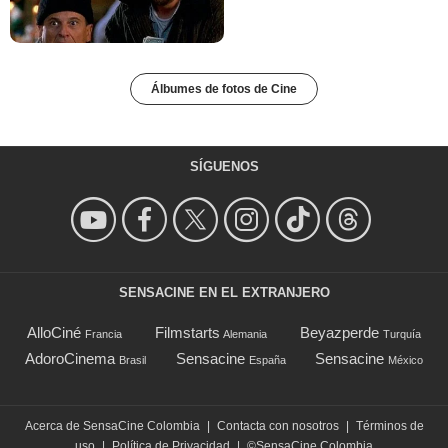
Álbumes de fotos de Cine
SÍGUENOS
SENSACINE EN EL EXTRANJERO
AlloCiné
Filmstarts
Beyazperde
Francia
Alemania
Turquía
AdoroCinema
Sensacine
Sensacine
Brasil
España
México
Acerca de SensaCine Colombia
|
Contacta con nosotros
|
Términos de
uso
|
Política de Privacidad
|
©SensaCine Colombia