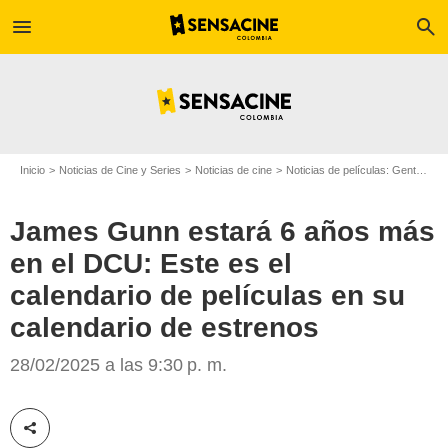
menu
search
Inicio
Noticias de Cine y Series
Noticias de cine
Noticias de películas: Gente
Ja
James Gunn estará 6 años más
en el DCU: Este es el
calendario de películas en su
calendario de estrenos
Google
28/02/2025 a las 9:30 p. m.
Compartir esta noticia