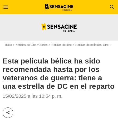
menu
search
Inicio
Noticias de Cine y Series
Noticias de cine
Noticias de películas: Streaming
Esta película bélica ha sido
recomendada hasta por los
veteranos de guerra: tiene a
una estrella de DC en el reparto
Netflix
15/02/2025 a las 10:54 p. m.
Compartir esta noticia