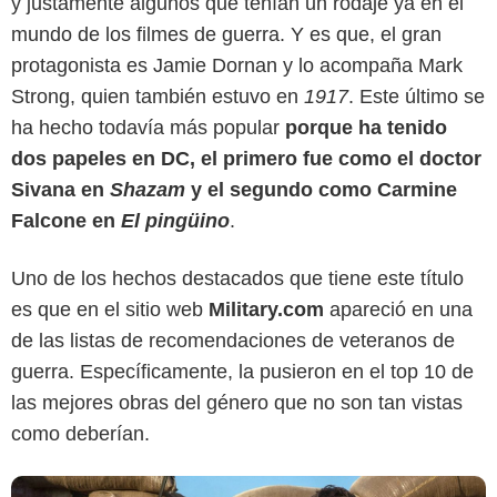
y justamente algunos que tenían un rodaje ya en el
mundo de los filmes de guerra. Y es que, el gran
protagonista es Jamie Dornan y lo acompaña Mark
Strong, quien también estuvo en
1917
. Este último se
ha hecho todavía más popular
porque ha tenido
dos papeles en DC, el primero fue como el doctor
Sivana en
Shazam
y el segundo como Carmine
Falcone en
El pingüino
.
Netflix
Uno de los hechos destacados que tiene este título
es que en el sitio web
Military.com
apareció en una
de las listas de recomendaciones de veteranos de
guerra. Específicamente, la pusieron en el top 10 de
las mejores obras del género que no son tan vistas
como deberían.