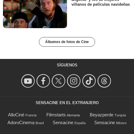
villanos de películas navideñas
Álbumes de fotos de Cine
SÍGUENOS
SENSACINE EN EL EXTRANJERO
AlloCiné
Filmstarts
Beyazperde
Francia
Alemania
Turquía
AdoroCinema
Sensacine
Sensacine
Brasil
España
México