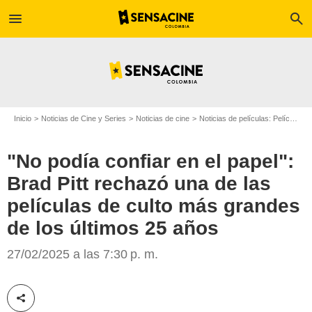
menu
search
Inicio
Noticias de Cine y Series
Noticias de cine
Noticias de películas: Película - ¿Sabías que...?
"No podía confiar en el papel":
Brad Pitt rechazó una de las
películas de culto más grandes
de los últimos 25 años
Getty Images
27/02/2025 a las 7:30 p. m.
Compartir esta noticia