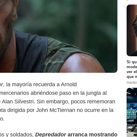
Si qu
moder
ver e
que n
Disney+
marte
or
, la mayoría recuerda a Arnold
ercenarios abriéndose paso en la jungla al
de Alan Silvestri. Sin embargo, pocos rememoran
nta dirigida por John McTiernan no ocurre en la
o.
ros y soldados,
Depredador
arranca mostrando