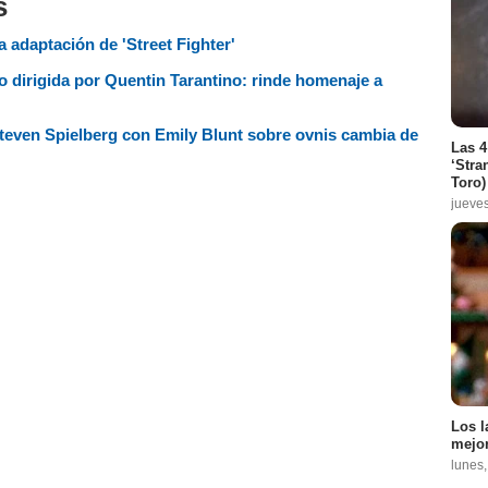
s
 adaptación de 'Street Fighter'
do dirigida por Quentin Tarantino: rinde homenaje a
Steven Spielberg con Emily Blunt sobre ovnis cambia de
Las 4
‘Stra
Toro)
jueve
Los l
mejor
lunes