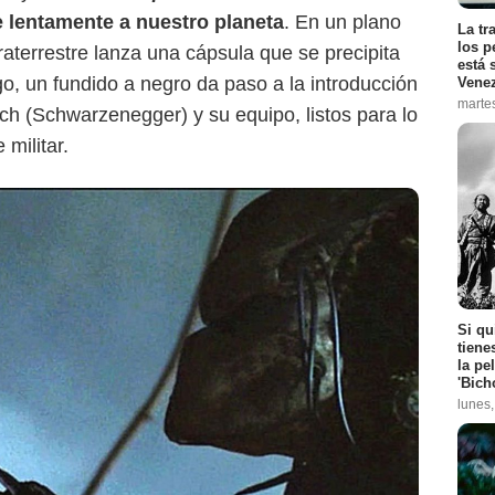
 lentamente a nuestro planeta
. En un plano
La tr
los p
traterrestre lanza una cápsula que se precipita
está 
go, un fundido a negro da paso a la introducción
Vene
marte
ch (Schwarzenegger) y su equipo, listos para lo
militar.
Si qu
tiene
la pe
'Bich
lunes