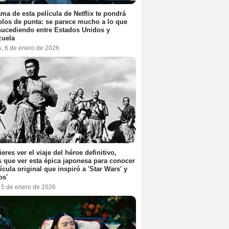
ama de esta película de Netflix te pondrá
elos de punta: se parece mucho a lo que
sucediendo entre Estados Unidos y
zuela
s, 6 de enero de 2026
ieres ver el viaje del héroe definitivo,
s que ver esta épica japonesa para conocer
lícula original que inspiró a 'Star Wars' y
os'
, 5 de enero de 2026