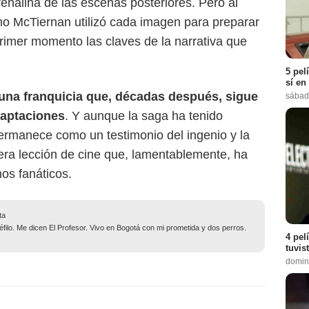
enalina de las escenas posteriores. Pero al
ómo McTiernan utilizó cada imagen para preparar
primer momento las claves de la narrativa que
5 pel
sí en
 una franquicia que, décadas después, sigue
sábad
daptaciones
. Y aunque la saga ha tenido
permanece como un testimonio del ingenio y la
dera lección de cine que, lamentablemente, ha
os fanáticos.
ta
filo. Me dicen El Profesor. Vivo en Bogotá con mi prometida y dos perros.
4 pel
tuvis
domin