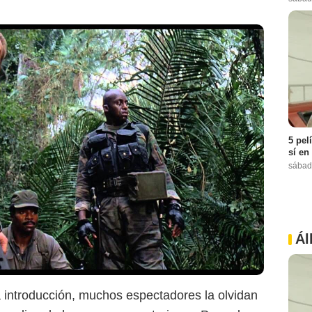
5 pel
sí en
sábad
Ál
a introducción, muchos espectadores la olvidan