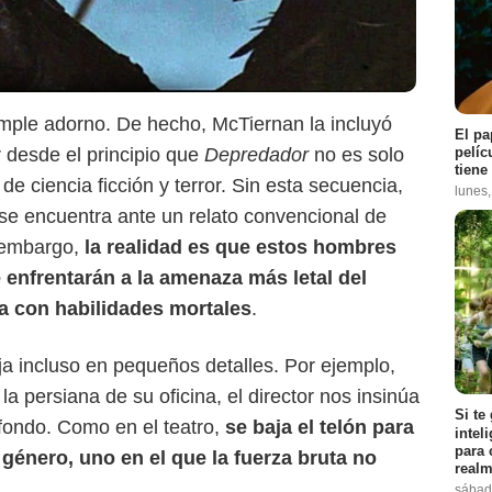
mple adorno. De hecho, McTiernan la incluyó
El pa
Disney+
pelíc
 desde el principio que
Depredador
no es solo
tiene
de ciencia ficción y terror. Sin esta secuencia,
lunes
se encuentra ante un relato convencional de
n embargo,
la realidad es que estos hombres
enfrentarán a la amenaza más letal del
a con habilidades mortales
.
ja incluso en pequeños detalles. Por ejemplo,
a persiana de su oficina, el director nos insinúa
Si te
 fondo. Como en el teatro,
se baja el telón para
intel
para 
 género, uno en el que la fuerza bruta no
realm
sábad