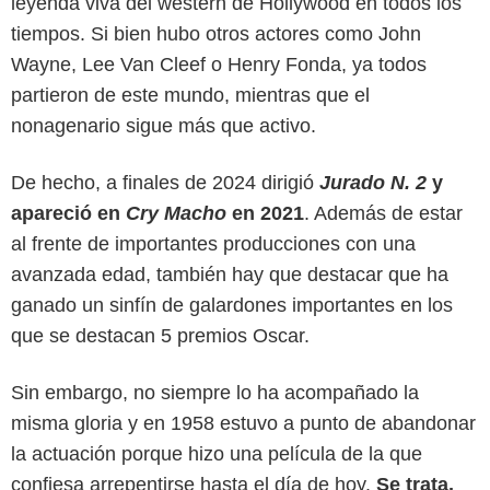
leyenda viva del wéstern de Hollywood en todos los
tiempos. Si bien hubo otros actores como John
Wayne, Lee Van Cleef o Henry Fonda, ya todos
partieron de este mundo, mientras que el
nonagenario sigue más que activo.
De hecho, a finales de 2024 dirigió
Jurado N. 2
y
apareció en
Cry Macho
en 2021
. Además de estar
al frente de importantes producciones con una
avanzada edad, también hay que destacar que ha
ganado un sinfín de galardones importantes en los
que se destacan 5 premios Oscar.
CBS
Sin embargo, no siempre lo ha acompañado la
misma gloria y en 1958 estuvo a punto de abandonar
la actuación porque hizo una película de la que
confiesa arrepentirse hasta el día de hoy.
Se trata,