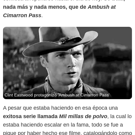
nada más y nada menos, que de
Ambush at
Cimarron Pass
.
Clint Eastwood protagonizó 'Ambush at Cimarron Pass'
A pesar que estaba haciendo en esa época una
exitosa serie llamada
Mil millas de polvo
, la cual lo
estaba haciendo escalar en la fama, todo se fue a
pique por haber hecho ese filme, catalogándolo como
CBS