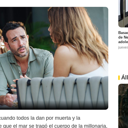
Basad
de Ne
adole
jueve
Ál
uando todos la dan por muerta y la
 que el mar se tragó el cuerpo de la millonaria,