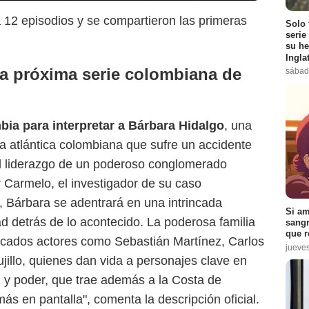
á 12 episodios y se compartieron las primeras
Solo 
serie
su he
Ingla
la próxima serie colombiana de
sábad
Netflix
ia para interpretar a Bárbara Hidalgo
, una
a atlántica colombiana que sufre un accidente
el liderazgo de un poderoso conglomerado
 Carmelo, el investigador de su caso
 Bárbara se adentrará en una intrincada
Si am
d detrás de lo acontecido. La poderosa familia
sangr
que r
tacados actores como Sebastián Martínez, Carlos
jueve
jillo, quienes dan vida a personajes clave en
ón y poder, que trae además a la Costa de
s en pantalla", comenta la descripción oficial.