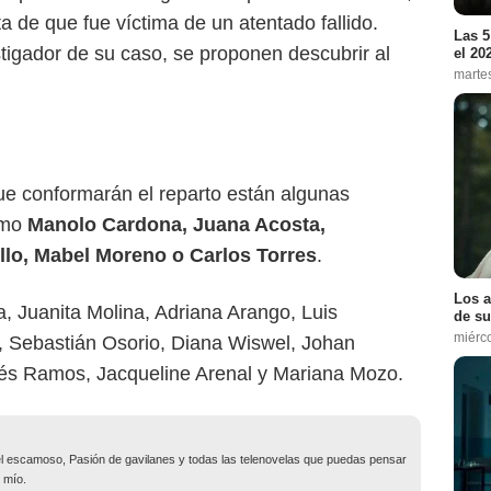
 de que fue víctima de un atentado fallido.
Las 5
tigador de su caso, se proponen descubrir al
el 20
marte
que conformarán el reparto están algunas
como
Manolo Cardona, Juana Acosta,
illo, Mabel Moreno o Carlos Torres
.
Los a
a, Juanita Molina, Adriana Arango, Luis
de su
miérc
 Sebastián Osorio, Diana Wiswel, Johan
és Ramos, Jacqueline Arenal y Mariana Mozo.
o el escamoso, Pasión de gavilanes y todas las telenovelas que puedas pensar
 mío.