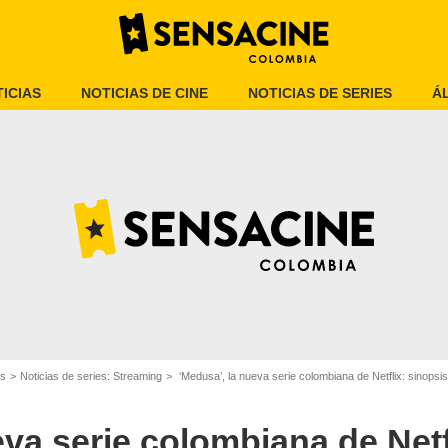
ICIAS
NOTICIAS DE CINE
NOTICIAS DE SERIES
Á
Netflix
es
Noticias de series: Streaming
‘Medusa’, la nueva serie colombiana de Netflix: sinops
eva serie colombiana de Netf