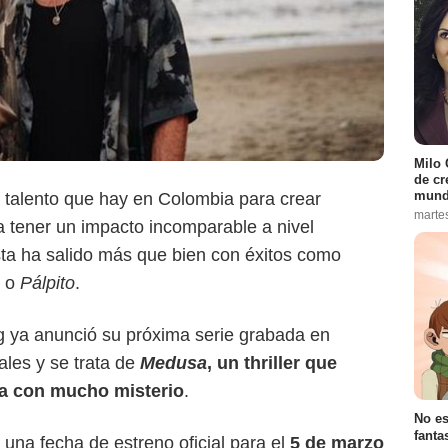
Milo 
de cr
Netflix
mund
 talento que hay en Colombia para crear
marte
 tener un impacto incomparable a nivel
sta ha salido más que bien con éxitos como
o
Pálpito
.
g ya anunció su próxima serie grabada en
cales y se trata de
Medusa
, un thriller que
ia con mucho misterio
.
No es
fanta
una fecha de estreno oficial para el
5 de marzo