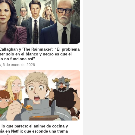
Callaghan y 'The Rainmaker': “El problema
eer solo en el blanco y negro es que el
o no funciona así”
s, 6 de enero de 2026
 lo que parece: el anime de cocina y
sía en Netflix que esconde una trama