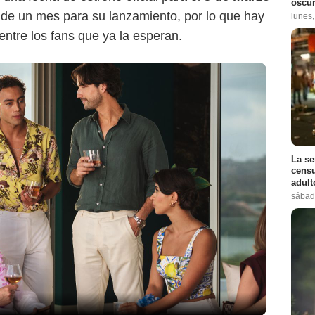
oscur
 de un mes para su lanzamiento, por lo que hay
lunes
tre los fans que ya la esperan.
La se
censu
adul
sábad