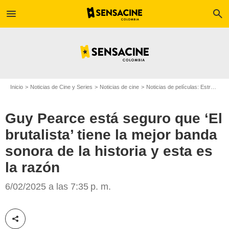
menu
search
Inicio
Noticias de Cine y Series
Noticias de cine
Noticias de películas: Estreno de película
Guy Pearce está seguro que ‘El
brutalista’ tiene la mejor banda
sonora de la historia y esta es
la razón
Deadline
6/02/2025 a las 7:35 p. m.
Compartir esta noticia