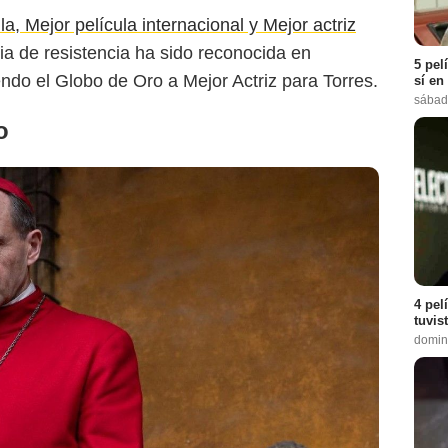
, Mejor película internacional y Mejor actriz
oria de resistencia ha sido reconocida en
5 pel
endo el Globo de Oro a Mejor Actriz para Torres.
sí en
sábad
o
4 pel
tuvis
domin