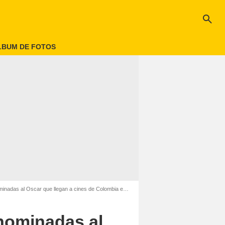
search
LBUM DE FOTOS
nadas al Oscar que llegan a cines de Colombia en febrero
s nominadas al