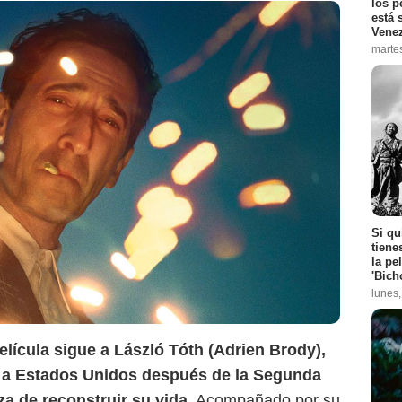
los p
está 
Vene
marte
The Guardian
Si qu
tiene
la pe
'Bich
lunes
elícula sigue a László Tóth (Adrien Brody),
a a Estados Unidos después de la Segunda
a de reconstruir su vida.
Acompañado por su