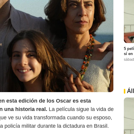
5 pel
sí en
sábad
Counterfire
Ál
n esta edición de los Oscar es esta
 una historia real.
La película sigue la vida de
ue ve su vida transformada cuando su esposo,
policía militar durante la dictadura en Brasil.