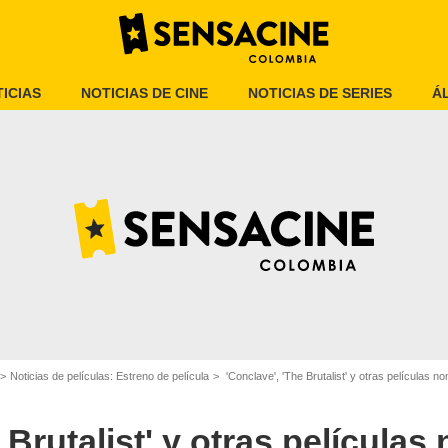
ICIAS
NOTICIAS DE CINE
NOTICIAS DE SERIES
Á
Literary Hub
Noticias de películas: Estreno de película
'Conclave', 'The Brutalist' y otras películas nomi
 Brutalist' y otras película