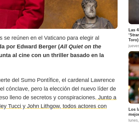
Los Angeles Times
Las 4
‘Stra
se reúnen en el Vaticano para elegir al
Toro)
ida por Edward Berger (
All Quiet on the
jueve
gunta al cine con un thriller basado en la
uerte del Sumo Pontífice, el cardenal Lawrence
l cónclave, pero la elección del nuevo líder de
ceso lleno de secretos y conspiraciones.
Junto a
ley Tucci y John Lithgow, todos actores con
Los l
mejor
lunes