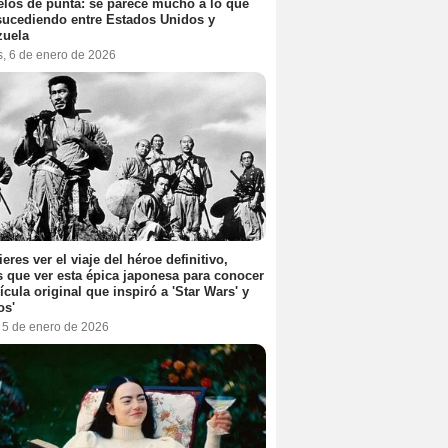
elos de punta: se parece mucho a lo que
sucediendo entre Estados Unidos y
zuela
s, 6 de enero de 2026
ieres ver el viaje del héroe definitivo,
s que ver esta épica japonesa para conocer
lícula original que inspiró a 'Star Wars' y
os'
, 5 de enero de 2026