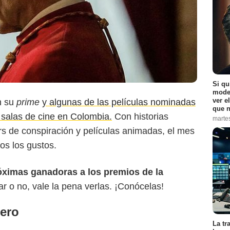
MYmovies
Si qu
moder
ver e
n su
prime
y algunas de las películas nominadas
que n
s salas de cine en Colombia.
Con historias
marte
ers de conspiración y películas animadas, el mes
os los gustos.
róximas ganadoras a los premios de la
ar o no, vale la pena verlas. ¡Conócelas!
rero
La tr