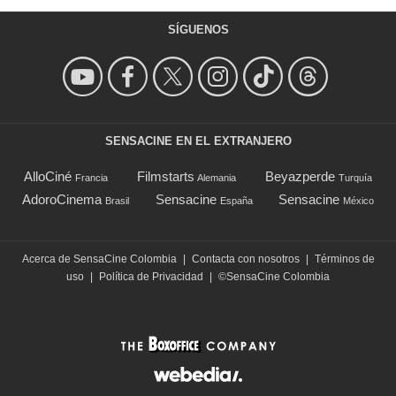
SÍGUENOS
SENSACINE EN EL EXTRANJERO
AlloCiné
Filmstarts
Beyazperde
Francia
Alemania
Turquía
AdoroCinema
Sensacine
Sensacine
Brasil
España
México
Acerca de SensaCine Colombia
|
Contacta con nosotros
|
Términos de
uso
|
Política de Privacidad
|
©SensaCine Colombia