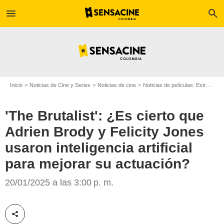
menu
search
Inicio
Noticias de Cine y Series
Noticias de cine
Noticias de películas: Estreno de película
'The Brutalist': ¿Es cierto que
Adrien Brody y Felicity Jones
usaron inteligencia artificial
Vanity Fair
para mejorar su actuación?
20/01/2025 a las 3:00 p. m.
Compartir esta noticia