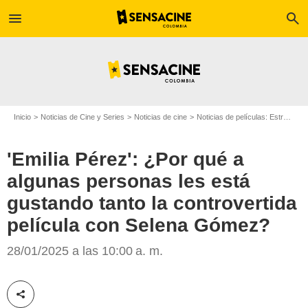
menu
search
Inicio
Noticias de Cine y Series
Noticias de cine
Noticias de películas: Estreno de película
'Emilia Pérez': ¿Por qué a
algunas personas les está
gustando tanto la controvertida
película con Selena Gómez?
28/01/2025 a las 10:00 a. m.
Google
Compartir esta noticia