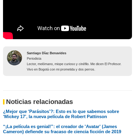
Santiago Díaz Benavides
Periodista
Lector, melómano, miope curioso y cinéfilo. Me dicen El Profesor.
Vivo en Bogotá con mi prometida y dos perros.
Noticias relacionadas
¿Mejor que ‘Parásitos’?: Esto es lo que sabemos sobre
‘Mickey 17’, la nueva película de Robert Pattinson
“¡La película es genial!”: el creador de 'Avatar' (James
Cameron) defiende su fracaso de ciencia ficción de 2019