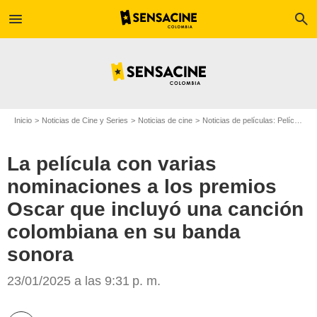
menu
search
Inicio
Noticias de Cine y Series
Noticias de cine
Noticias de películas: Película - ¿Sabías que...?
La película con varias
nominaciones a los premios
Oscar que incluyó una canción
colombiana en su banda
sonora
Scythia Films
23/01/2025 a las 9:31 p. m.