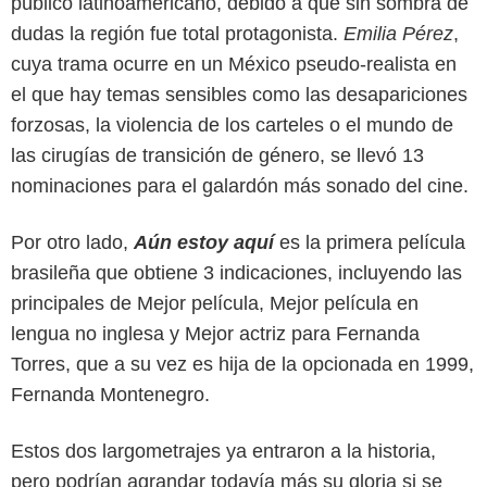
público latinoamericano, debido a que sin sombra de
dudas la región fue total protagonista.
Emilia Pérez
,
cuya trama ocurre en un México pseudo-realista en
el que hay temas sensibles como las desapariciones
forzosas, la violencia de los carteles o el mundo de
las cirugías de transición de género, se llevó 13
nominaciones para el galardón más sonado del cine.
Por otro lado,
Aún estoy aquí
es la primera película
brasileña que obtiene 3 indicaciones, incluyendo las
principales de Mejor película, Mejor película en
lengua no inglesa y Mejor actriz para Fernanda
Torres, que a su vez es hija de la opcionada en 1999,
Sony Pictures Entertainment
Fernanda Montenegro.
Estos dos largometrajes ya entraron a la historia,
pero podrían agrandar todavía más su gloria si se