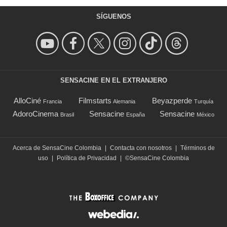
SÍGUENOS
SENSACINE EN EL EXTRANJERO
AlloCiné
Filmstarts
Beyazperde
Francia
Alemania
Turquía
AdoroCinema
Sensacine
Sensacine
Brasil
España
México
Acerca de SensaCine Colombia
|
Contacta con nosotros
|
Términos de
uso
|
Política de Privacidad
|
©SensaCine Colombia