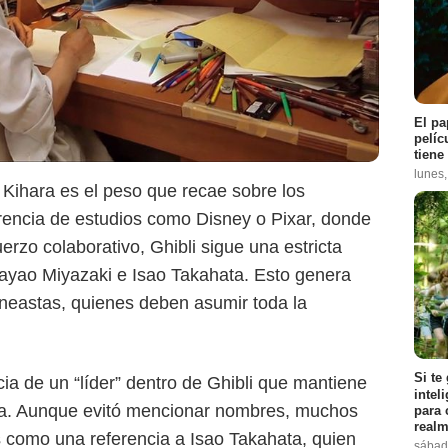
El pa
pelíc
Google
tiene
lunes
e Kihara es el peso que recae sobre los
ferencia de estudios como Disney o Pixar, donde
erzo colaborativo, Ghibli sigue una estricta
 Hayao Miyazaki e Isao Takahata. Esto genera
ineastas, quienes deben asumir toda la
Si te
ia de un “líder” dentro de Ghibli que mantiene
intel
esa. Aunque evitó mencionar nombres, muchos
para 
realm
 como una referencia a Isao Takahata, quien
sábad