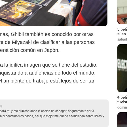
5 pel
as, Ghibli también es conocido por otras
sí en
sábad
e de Miyazaki de clasificar a las personas
perstición común en Japón.
la idílica imagen que se tiene del estudio.
nquistando a audiencias de todo el mundo,
 ambiente de trabajo está lejos de ser tan
4 pel
tuvis
ta
domin
no para mí y me hubiese dado la opción de escoger, seguramente sería
ien ni coordino tres pases, así que mejor me quedo escribiendo sobre libros y