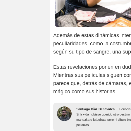
Además de estas dinámicas intern
peculiaridades, como la costumbr
según su tipo de sangre, una su
Estas revelaciones ponen en duda 
Mientras sus películas siguen co
parece que, detrás de cámaras, el
mágico como sus historias.
Santiago Díaz Benavides
-
Periodis
Si la vida hubiese querido otro desti
mangaka o futbolista, pero ni dibujo b
películas.