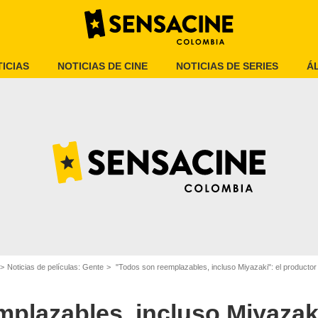
ICIAS
NOTICIAS DE CINE
NOTICIAS DE SERIES
Á
Google
Noticias de películas: Gente
"Todos son reemplazables, incluso Miyazaki": el productor de Studio Ghib
plazables, incluso Miyazaki