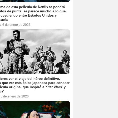
ama de esta película de Netflix te pondrá
elos de punta: se parece mucho a lo que
sucediendo entre Estados Unidos y
zuela
s, 6 de enero de 2026
ieres ver el viaje del héroe definitivo,
s que ver esta épica japonesa para conocer
lícula original que inspiró a 'Star Wars' y
os'
, 5 de enero de 2026