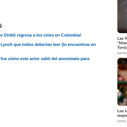
s
o Ghibli regresa a los cines en Colombia!
Las 4
‘Stra
d Lynch que todos deberían leer (lo encuentras en
Toro)
jueve
 fue cómo este actor salió del anonimato para
Los l
mejor
lunes