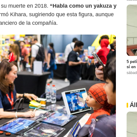
ta su muerte en 2018.
“Habla como un yakuza y
irmó Kihara, sugiriendo que esta figura, aunque
inanciero de la compañía.
5 pel
sí en
sábad
Ál