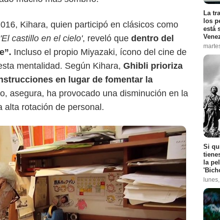
La tr
los p
016, Kihara, quien participó en clásicos como
está 
Vene
'El castillo en el cielo'
, reveló que
dentro del
marte
e”.
Incluso el propio Miyazaki, ícono del cine de
esta mentalidad. Según Kihara,
Ghibli prioriza
nstrucciones en lugar de fomentar la
to, asegura, ha provocado una disminución en la
 alta rotación de personal.
Si qu
tiene
la pe
'Bich
lunes