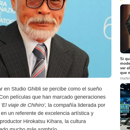
Si qu
moder
ver e
que n
marte
jar en Studio Ghibli se percibe como el sueño
. Con películas que han marcado generaciones
Google
y
'El viaje de Chihiro'
, la compañía liderada por
n un referente de excelencia artística y
productor Hirokatsu Kihara, la cultura
n lado mucho más sombrío.