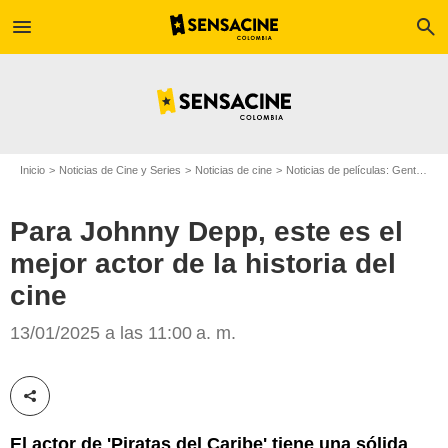
menu
search
Inicio
Noticias de Cine y Series
Noticias de cine
Noticias de películas: Gente
Pa
Para Johnny Depp, este es el
mejor actor de la historia del
Google
cine
13/01/2025 a las 11:00 a. m.
Compartir esta noticia
El actor de 'Piratas del Caribe' tiene una sólida