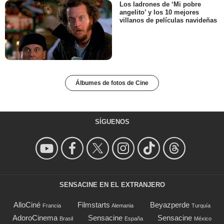
Los ladrones de ‘Mi pobre
angelito’ y los 10 mejores
villanos de películas navideñas
Álbumes de fotos de Cine
SÍGUENOS
SENSACINE EN EL EXTRANJERO
AlloCiné
Filmstarts
Beyazperde
Francia
Alemania
Turquía
AdoroCinema
Sensacine
Sensacine
Brasil
España
México