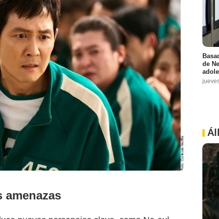
Basad
de Ne
adole
jueve
Ál
Netflix
s amenazas