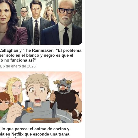
Callaghan y 'The Rainmaker': “El problema
eer solo en el blanco y negro es que el
o no funciona así”
s, 6 de enero de 2026
 lo que parece: el anime de cocina y
sía en Netflix que esconde una trama