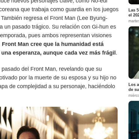
oduce nuevos personajes clave, como No-eul
coreana que trabaja como guardia en los juegos
Las 5
el 20
. También regresa el Front Man (Lee Byung-
marte
lta un pasado trágico. Su relación con Gi-hun es
a temporada, pues ambos representan visiones
l Front Man cree que la humanidad está
una esperanza, aunque cada vez más frágil
.
l pasado del Front Man, revelando que su
otivado por la muerte de su esposa y su hijo no
Los a
apa de complejidad a su personaje, haciéndolo
de su
miérc