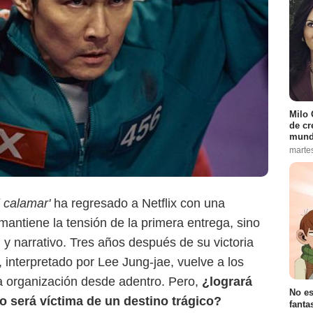
Netflix
Milo 
de cr
mund
marte
l calamar'
ha regresado a Netflix con una
ntiene la tensión de la primera entrega, sino
y narrativo. Tres años después de su victoria
 interpretado por Lee Jung-jae, vuelve a los
la organización desde adentro. Pero,
¿logrará
No es
 o será víctima de un destino trágico?
fanta