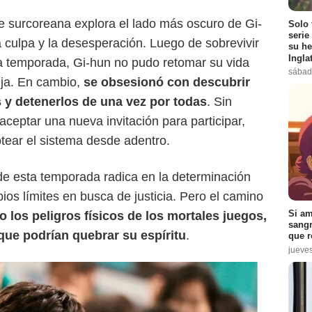
e surcoreana explora el lado más oscuro de Gi-
Solo 
serie
culpa y la desesperación. Luego de sobrevivir
su he
Ingla
ra temporada, Gi-hun no pudo retomar su vida
sábad
ija. En cambio,
se obsesionó con descubrir
s y detenerlos de una vez por todas
. Sin
aceptar una nueva invitación para participar,
otear el sistema desde adentro.
de esta temporada radica en la determinación
ios límites en busca de justicia. Pero el camino
Si am
o los peligros físicos de los mortales juegos,
sangr
que podrían quebrar su espíritu
.
que r
jueve