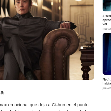
4 ser
aprec
ver
marte
Netfl
había
jueve
ma
max emocional que deja a Gi-hun en el punto
Netflix