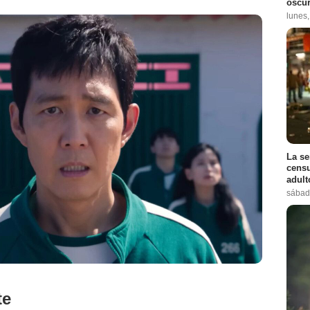
oscur
lunes
La se
censu
adul
sábad
Netflix
te