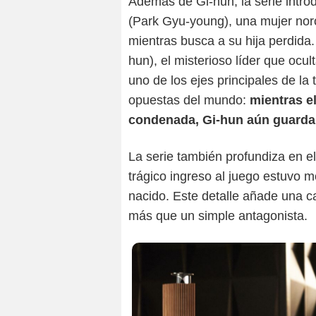
Además de Gi-hun, la serie intr
(Park Gyu-young), una mujer nor
mientras busca a su hija perdida
hun), el misterioso líder que ocu
uno de los ejes principales de l
opuestas del mundo:
mientras e
condenada, Gi-hun aún guarda 
La serie también profundiza en e
trágico ingreso al juego estuvo m
nacido. Este detalle añade una c
más que un simple antagonista.