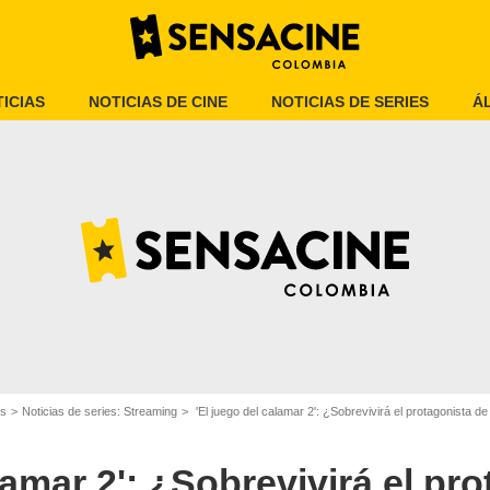
ICIAS
NOTICIAS DE CINE
NOTICIAS DE SERIES
Á
Netflix
es
Noticias de series: Streaming
'El juego del calamar 2': ¿Sobrevivirá el protagonista de
lamar 2': ¿Sobrevivirá el pr