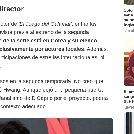
irector
Solo 
Netflix
serie
su he
ctor de
'El Juego del Calamar'
, enfrió las
Ingla
sábad
vista previa al estreno de la segunda
e de la serie está en Corea y su elenco
clusivamente por actores locales
. Además,
icipaciones de estrellas internacionales, ni
.
osos en la segunda temporada. No creo que
aló Hwang. Aunque dejó una pequeña puerta
Si am
sangr
 fanatismo de DiCaprio por el proyecto, podría
que r
n contexto adecuado.
jueve