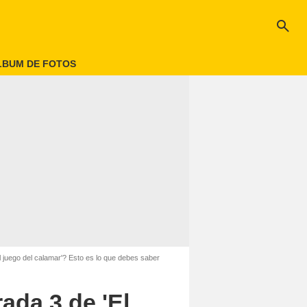
search
LBUM DE FOTOS
 juego del calamar'? Esto es lo que debes saber
ada 3 de 'El