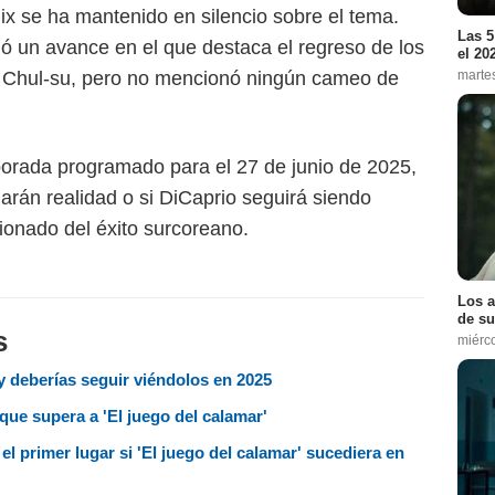
lix se ha mantenido en silencio sobre el tema.
Las 5
ó un avance en el que destaca el regreso de los
el 20
marte
y Chul-su, pero no mencionó ningún cameo de
porada programado para el 27 de junio de 2025,
arán realidad o si DiCaprio seguirá siendo
onado del éxito surcoreano.
Los a
de su
s
miérc
y deberías seguir viéndolos en 2025
que supera a 'El juego del calamar'
 primer lugar si 'El juego del calamar' sucediera en