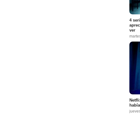
4 ser
aprec
ver
marte
Netfl
había
jueve