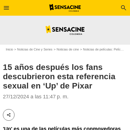
menu
search
Inicio
Noticias de Cine y Series
Noticias de cine
Noticias de películas: Película - ¿Sabías que...?
15 años después los fans
descubrieron esta referencia
sexual en ‘Up’ de Pixar
Pixar
27/12/2024 a las 11:47 p. m.
Compartir esta noticia
'Up' es una de las películas más conmovedoras