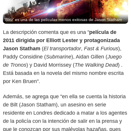
'Blitz' es una de las películas menos exitosas de Jason Statham
La descripción comenta que es una "
película de
2011 dirigida por Elliott Lester y protagonizada
Jason Statham
(
El transportador
,
Fast & Furious
),
Paddy Considine (
Submarine
), Aidan Gillen (
Juego
de Tronos
) y David Morrissey (
The Walking Dead
) .
Está basada en la novela del mismo nombre escrita
por Ken Bruen".
Además, se agrega que "en ella se cuenta la historia
de Bilt (Jason Statham), un asesino en serie
residente en Londres dedicado a matar a los agentes
de la policía con la intención de salir en la prensa y
que le conozcan por sus malévolas hazañas, pues