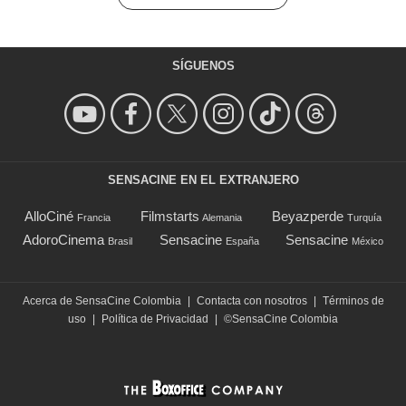
SÍGUENOS
SENSACINE EN EL EXTRANJERO
AlloCiné
Filmstarts
Beyazperde
Francia
Alemania
Turquía
AdoroCinema
Sensacine
Sensacine
Brasil
España
México
Acerca de SensaCine Colombia
|
Contacta con nosotros
|
Términos de
uso
|
Política de Privacidad
|
©SensaCine Colombia