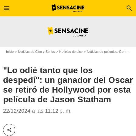
menu
search
Inicio
Noticias de Cine y Series
Noticias de cine
Noticias de películas: Gente
"L
"Lo odié tanto que los
despedí": un ganador del Oscar
se retiró de Hollywood por esta
película de Jason Statham
Lionsgate
22/12/2024 a las 11:12 p. m.
Compartir esta noticia