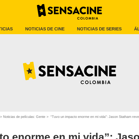
ICIAS
NOTICIAS DE CINE
NOTICIAS DE SERIES
Á
Vanity Fair
Noticias de películas: Gente
“Tuvo un impacto enorme en mi vida”: Jason Statham revela l
to enorme en mi vida”: Jas