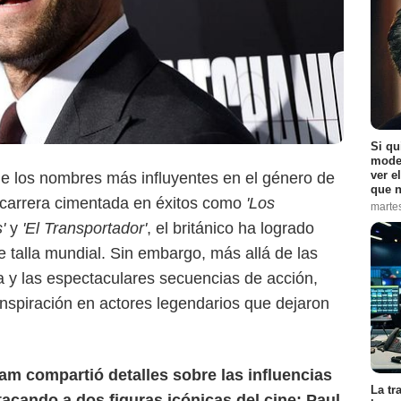
Si qu
moder
ver e
e los nombres más influyentes en el género de
que n
Google
carrera cimentada en éxitos como
'Los
marte
'
y
'El Transportador'
, el británico ha logrado
e talla mundial. Sin embargo, más allá de las
a y las espectaculares secuencias de acción,
nspiración en actores legendarios que dejaron
am compartió detalles sobre las influencias
La tr
acando a dos figuras icónicas del cine: Paul