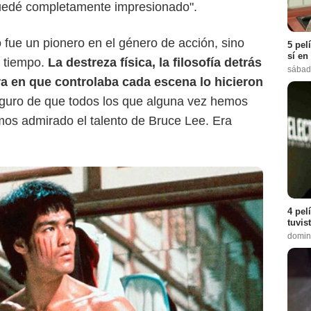
quedé completamente impresionado".
fue un pionero en el género de acción, sino
5 pel
sí en
u tiempo.
La destreza física, la filosofía detrás
sábad
a en que controlaba cada escena lo hicieron
eguro de que todos los que alguna vez hemos
mos admirado el talento de Bruce Lee. Era
4 pel
tuvis
domin
Google