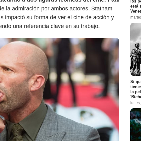
los p
está 
 de la admiración por ambos actores, Statham
Vene
ás impactó su forma de ver el cine de acción y
marte
iendo una referencia clave en su trabajo.
Si qu
tiene
la pe
'Bich
lunes