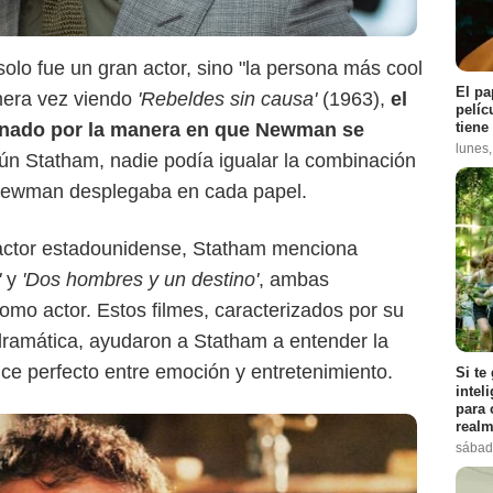
Taste of Cinema
lo fue un gran actor, sino "la persona más cool
El pa
imera vez viendo
'Rebeldes sin causa'
(1963),
el
pelíc
tiene
ionado por la manera en que Newman se
lunes
ún Statham, nadie podía igualar la combinación
e Newman desplegaba en cada papel.
l actor estadounidense, Statham menciona
'
y
'Dos hombres y un destino'
, ambas
mo actor. Estos filmes, caracterizados por su
dramática, ayudaron a Statham a entender la
nce perfecto entre emoción y entretenimiento.
Si te
intel
para 
realm
sábad