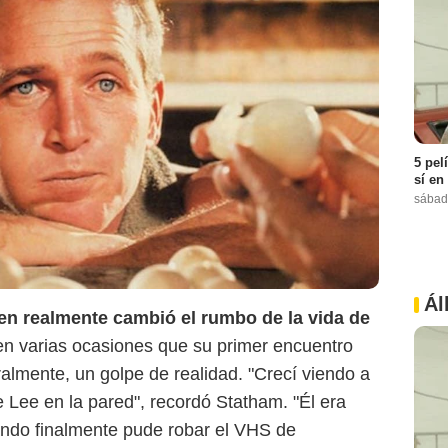
5 pel
sí en
sábad
Ál
en realmente cambió el rumbo de la vida de
Google
 en varias ocasiones que su primer encuentro
eralmente, un golpe de realidad. "Crecí viendo a
Lee en la pared", recordó Statham. "Él era
ndo finalmente pude robar el VHS de