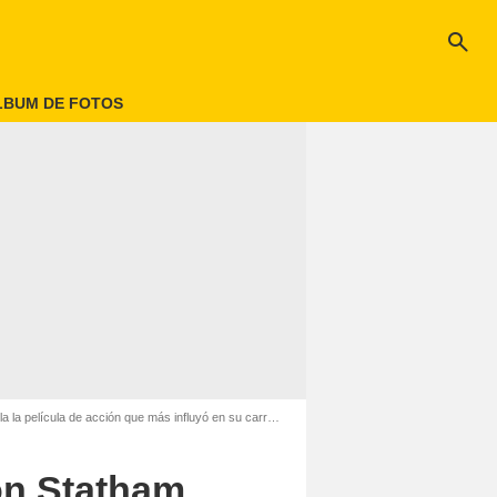
search
LBUM DE FOTOS
a película de acción que más influyó en su carrera
on Statham