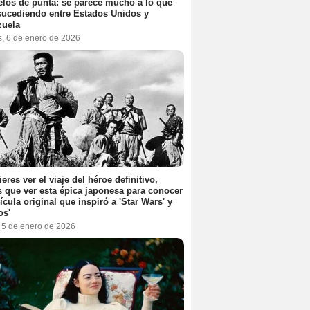
elos de punta: se parece mucho a lo que
sucediendo entre Estados Unidos y
zuela
s, 6 de enero de 2026
ieres ver el viaje del héroe definitivo,
s que ver esta épica japonesa para conocer
lícula original que inspiró a 'Star Wars' y
os'
, 5 de enero de 2026