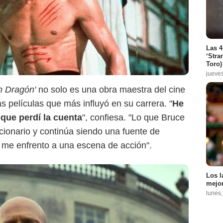
Las 4
‘Stra
Toro)
jueve
n Dragón'
no solo es una obra maestra del cine
as películas que más influyó en su carrera. "
He
 que perdí la cuenta
", confiesa. "Lo que Bruce
ucionario y continúa siendo una fuente de
 me enfrento a una escena de acción".
Los l
mejor
lunes