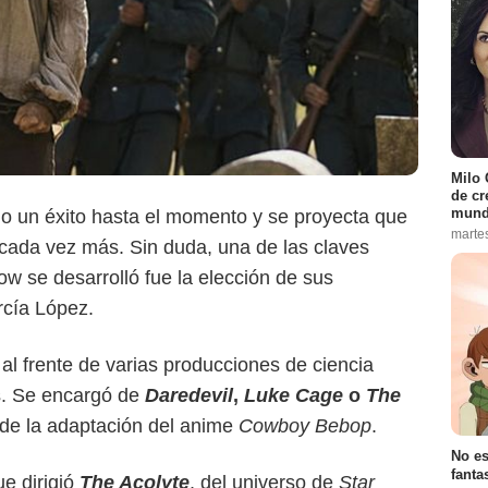
Milo 
de cr
Netflix
mund
o un éxito hasta el momento y se proyecta que
marte
cada vez más. Sin duda, una de las claves
w se desarrolló fue la elección de sus
rcía López.
 al frente de varias producciones de ciencia
s. Se encargó de
Daredevil
,
Luke Cage
o
The
de la adaptación del anime
Cowboy Bebop
.
No es
fanta
e dirigió
The Acolyte
, del universo de
Star