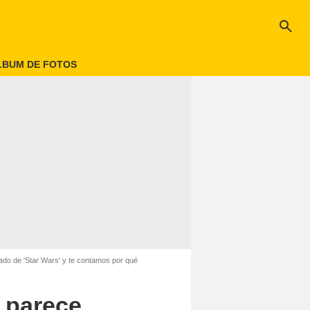
search
LBUM DE FOTOS
ado de 'Star Wars' y te contamos por qué
' parece