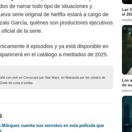
os de narrar todo tipo de situaciones y
Las 5
va serie original de Netflix estará a cargo de
el 20
marte
nzalo García, quiénes son productores ejecutivos
oficial de la serie.
únicamente 8 episodios y ya está disponible en
 aparecerá en el catálogo a mediados de 2025.
soñé con vivir en Coruscant por Star Wars, en Wakanda por los cómics de
Los a
. Geek de cuna a tumba.
de su
miérc
s
a Márquez cuenta sus secretos en esta película que
g