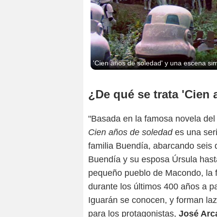
'Cien años de soledad' y una escena simi
¿De qué se trata 'Cien
"Basada en la famosa novela del
Cien años de soledad
es una ser
familia Buendía, abarcando seis
Buendía y su esposa Úrsula hasta
pequeño pueblo de Macondo, la fi
durante los últimos 400 años a par
Iguarán se conocen, y forman la
para los protagonistas,
José Arca