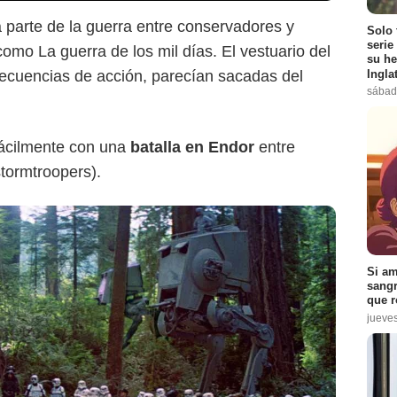
a parte de la guerra entre conservadores y
Solo 
serie
omo La guerra de los mil días. El vestuario del
su he
Ingla
secuencias de acción, parecían sacadas del
sábad
ácilmente con una
batalla en Endor
entre
stormtroopers).
Si am
sangr
que r
jueve