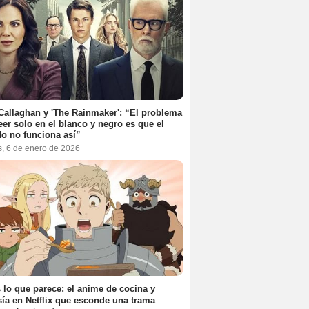
Callaghan y 'The Rainmaker': “El problema
eer solo en el blanco y negro es que el
o no funciona así”
s, 6 de enero de 2026
 lo que parece: el anime de cocina y
sía en Netflix que esconde una trama