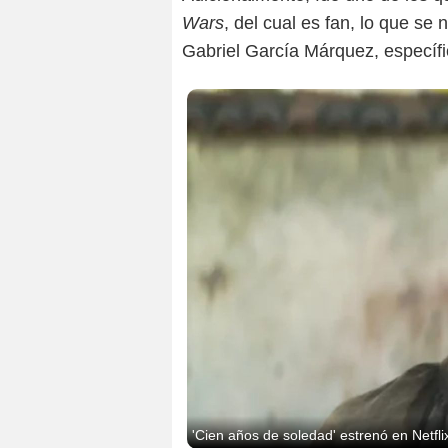
Wars
, del cual es fan, lo que se
Gabriel García Márquez, específi
'Cien años de soledad' estrenó en Netfli