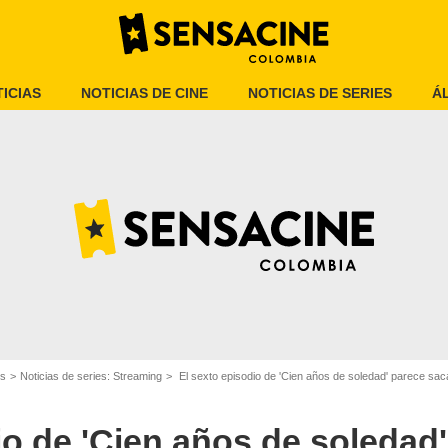
ICIAS
NOTICIAS DE CINE
NOTICIAS DE SERIES
Á
Netflix
es
Noticias de series: Streaming
El sexto episodio de 'Cien años de soledad' parece sac
io de 'Cien años de soledad