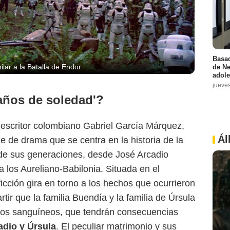
Basad
lar a la Batalla de Endor
de Ne
adole
jueve
 años de soledad'?
 escritor colombiano Gabriel García Márquez,
Ál
ie de drama que se centra en la historia de la
 de sus generaciones, desde José Arcadio
 los Aureliano-Babilonia. Situada en el
cción gira en torno a los hechos que ocurrieron
tir que la familia Buendía y la familia de Úrsula
zos sanguíneos, que tendrán consecuencias
dio y Úrsula
. El peculiar matrimonio y sus