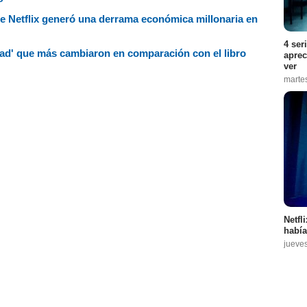
de Netflix generó una derrama económica millonaria en
4 ser
dad' que más cambiaron en comparación con el libro
aprec
ver
marte
Netfl
había
jueve