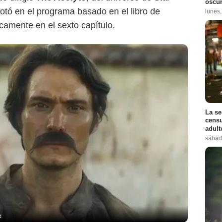
oscur
 notó en el programa basado en el libro de
lunes
camente en el sexto capítulo.
La se
censu
adul
sábad
Lucasfilm
x