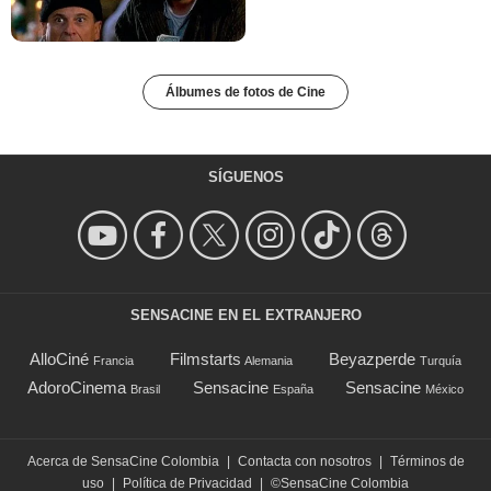
Álbumes de fotos de Cine
SÍGUENOS
SENSACINE EN EL EXTRANJERO
AlloCiné
Filmstarts
Beyazperde
Francia
Alemania
Turquía
AdoroCinema
Sensacine
Sensacine
Brasil
España
México
Acerca de SensaCine Colombia
|
Contacta con nosotros
|
Términos de
uso
|
Política de Privacidad
|
©SensaCine Colombia