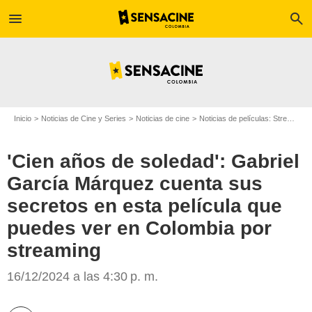
menu
search
Inicio
Noticias de Cine y Series
Noticias de cine
Noticias de películas: Streaming
'Cien años de soledad': Gabriel
García Márquez cuenta sus
secretos en esta película que
puedes ver en Colombia por
streaming
Google
16/12/2024 a las 4:30 p. m.