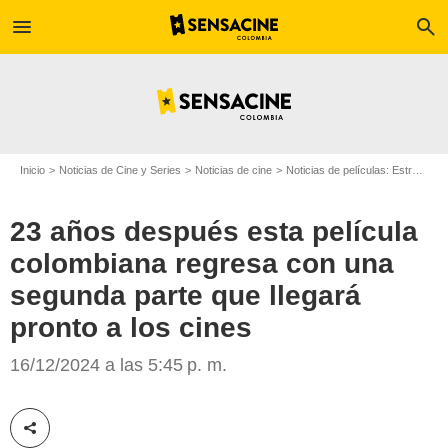
menu
search
Inicio
Noticias de Cine y Series
Noticias de cine
Noticias de películas: Estreno de película
23 años después esta película
colombiana regresa con una
segunda parte que llegará
pronto a los cines
EXTRA
16/12/2024 a las 5:45 p. m.
Compartir esta noticia