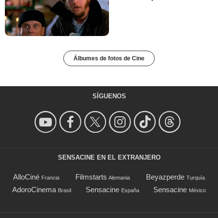
Álbumes de fotos de Cine
SÍGUENOS
SENSACINE EN EL EXTRANJERO
AlloCiné
Filmstarts
Beyazperde
Francia
Alemania
Turquía
AdoroCinema
Sensacine
Sensacine
Brasil
España
México