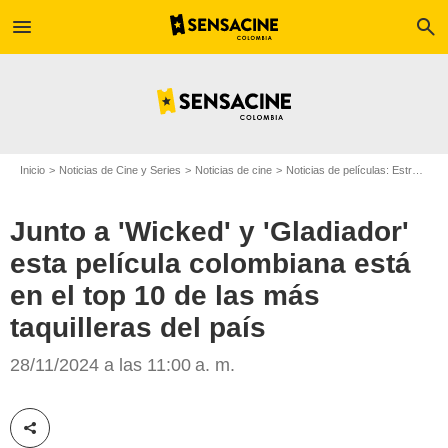
menu
search
Inicio
Noticias de Cine y Series
Noticias de cine
Noticias de películas: Estreno de película
Junto a 'Wicked' y 'Gladiador'
esta película colombiana está
en el top 10 de las más
taquilleras del país
Uniminuto Radio
28/11/2024 a las 11:00 a. m.
Compartir esta noticia