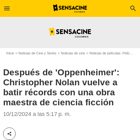
menu
search
Inicio
Noticias de Cine y Series
Noticias de cine
Noticias de películas: Película - ¿Sabías que...?
Después de 'Oppenheimer':
Christopher Nolan vuelve a
batir récords con una obra
maestra de ciencia ficción
Warner Bros. Pictures
10/12/2024 a las 5:17 p. m.
Compartir esta noticia