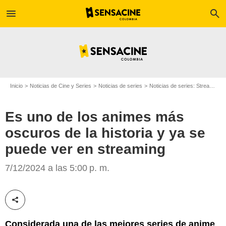
menu
search
Inicio
Noticias de Cine y Series
Noticias de series
Noticias de series: Streaming
Es uno de los animes más
oscuros de la historia y ya se
puede ver en streaming
Netflix
7/12/2024 a las 5:00 p. m.
Compartir esta noticia
Considerada una de las mejores series de anime