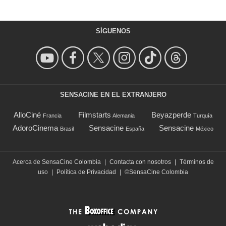
SÍGUENOS
SENSACINE EN EL EXTRANJERO
AlloCiné
Filmstarts
Beyazperde
Francia
Alemania
Turquía
AdoroCinema
Sensacine
Sensacine
Brasil
España
México
Acerca de SensaCine Colombia
|
Contacta con nosotros
|
Términos de
uso
|
Política de Privacidad
|
©SensaCine Colombia