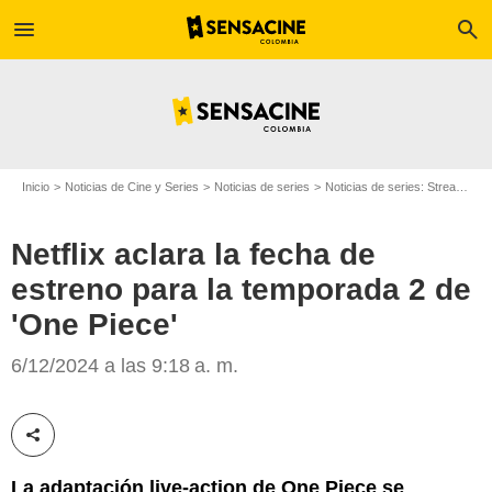
menu
search
Inicio
Noticias de Cine y Series
Noticias de series
Noticias de series: Streaming
Netflix aclara la fecha de
estreno para la temporada 2 de
'One Piece'
6/12/2024 a las 9:18 a. m.
Netflix
Compartir esta noticia
La adaptación live-action de One Piece se