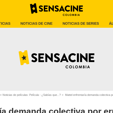
ICIAS
NOTICIAS DE CINE
NOTICIAS DE SERIES
Á
Variety
Noticias de películas: Película - ¿Sabías que...?
Mattel enfrentaría demanda colectiva p
ría demanda colectiva por er