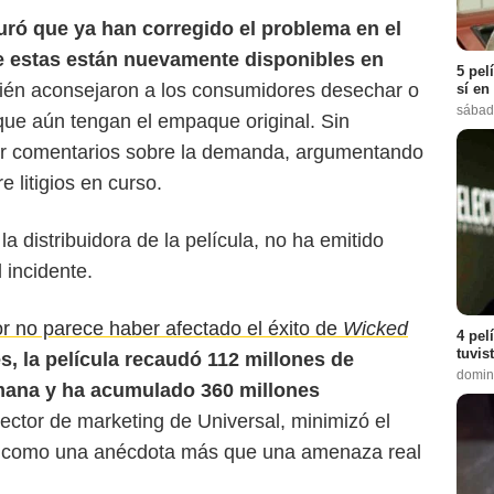
Far Out Magazine
uró que ya han corregido el problema en el
 estas están nuevamente disponibles en
5 pel
ién aconsejaron a los consumidores desechar o
sí en
sábad
 que aún tengan el empaque original. Sin
er comentarios sobre la demanda, argumentando
 litigios en curso.
la distribuidora de la película, no ha emitido
 incidente.
ror no parece haber afectado el éxito de
Wicked
4 pel
tuvis
s, la película recaudó 112 millones de
domin
emana y ha acumulado 360 millones
rector de marketing de Universal, minimizó el
icó como una anécdota más que una amenaza real