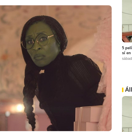
5 pel
sí en
sábad
Ál