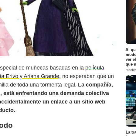
ABC News
Si qu
moder
ver e
que n
especial de muñecas basadas en
la película
marte
ia Erivo y Ariana Grande,
no esperaban que un
illa de toda una tormenta legal.
La compañía,
e, está enfrentando una demanda colectiva
accidentalmente un enlace a un sitio web
ducto.
todo
La tr