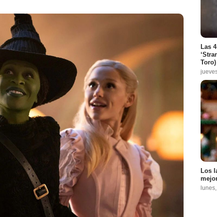
Las 4
‘Stra
Toro)
jueve
Los l
mejor
lunes