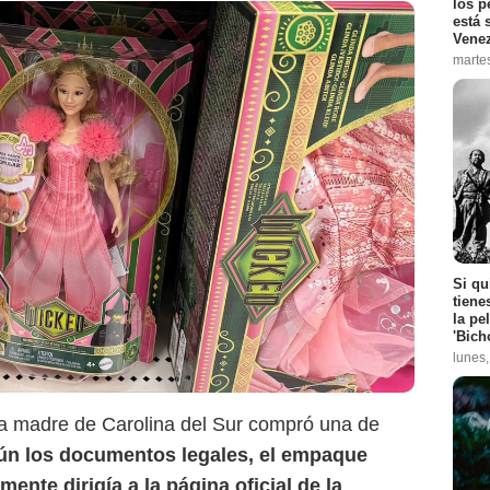
los p
está 
Vene
marte
Si qu
tiene
la pe
'Bich
lunes
 madre de Carolina del Sur compró una de
ún los documentos legales, el empaque
ente dirigía a la página oficial de la