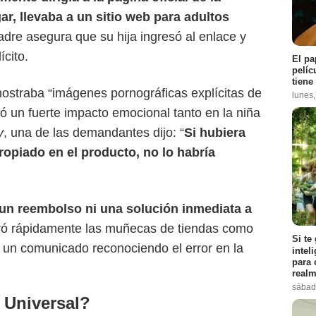
gar, llevaba a un sitio web para adultos
The Verge
adre asegura que su hija ingresó al enlace y
cito.
El pa
pelíc
tiene
mostraba “imágenes pornográficas explícitas de
lunes
ó un fuerte impacto emocional tanto en la niña
y
, una de las demandantes dijo: “
Si hubiera
ropiado en el producto, no lo habría
ó un reembolso ni una solución inmediata a
tiró rápidamente las muñecas de tiendas como
Si te
ó un comunicado reconociendo el error en la
intel
para 
realm
sábad
 Universal?