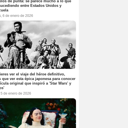
elos de punta: se parece mucho a lo que
sucediendo entre Estados Unidos y
zuela
s, 6 de enero de 2026
ieres ver el viaje del héroe definitivo,
s que ver esta épica japonesa para conocer
lícula original que inspiró a 'Star Wars' y
os'
, 5 de enero de 2026