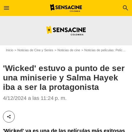
menu
search
Inicio
Noticias de Cine y Series
Noticias de cine
Noticias de películas: Película - ¿Sabías que...?
'Wicked' estuvo a punto de ser
una miniserie y Salma Hayek
iba a ser la protagonista
Universal Pictures
4/12/2024 a las 11:24 p. m.
Compartir esta noticia
'Wicked' ya es una de las películas más exitosas