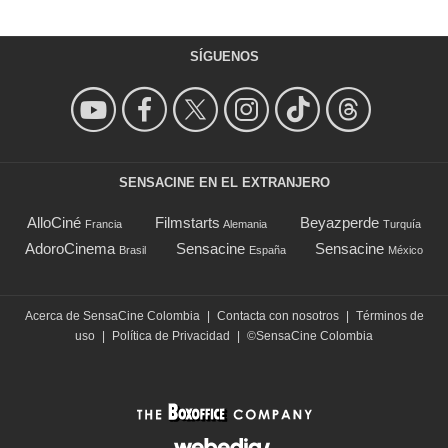
SÍGUENOS
SENSACINE EN EL EXTRANJERO
AlloCiné
Filmstarts
Beyazperde
Francia
Alemania
Turquía
AdoroCinema
Sensacine
Sensacine
Brasil
España
México
Acerca de SensaCine Colombia
|
Contacta con nosotros
|
Términos de
uso
|
Política de Privacidad
|
©SensaCine Colombia