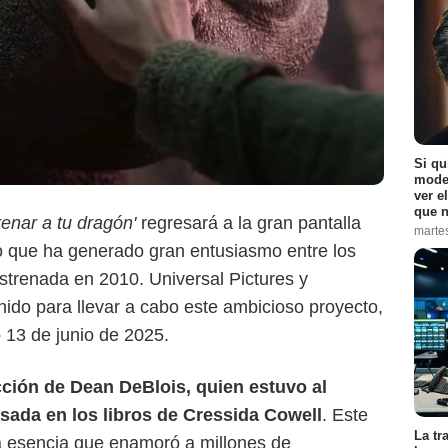
Captura de pantalla
Si qu
moder
ver e
que n
enar a tu dragón'
regresará a la gran pantalla
marte
io que ha generado gran entusiasmo entre los
strenada en 2010. Universal Pictures y
do para llevar a cabo este ambicioso proyecto,
o 13 de junio de 2025.
ección de Dean DeBlois, quien estuvo al
asada en los libros de Cressida Cowell
. Este
La tr
 esencia que enamoró a millones de