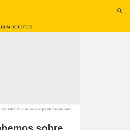
search
LBUM DE FOTOS
s sobre el live action de la popular historia animada
sabemos sobre