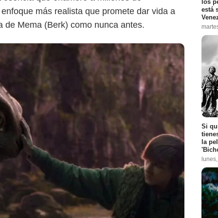
los p
está 
 enfoque más realista que promete dar vida a
Vene
sla de Mema (Berk) como nunca antes.
marte
Si qu
tiene
la pe
'Bich
lunes