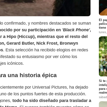
El pa
 sido confirmado, y nombres destacados se suman
pelíc
tiene
cido por su participación en
'Black Phone'
,
lunes
r a Hipo (Hiccup), mientras que el resto del
on, Gerard Butler, Nick Frost, Bronwyn
Captura de pantalla
os
. Esta selección ha recibido elogios en redes
ifestado su entusiasmo por ver cómo los
jes icónicos.
ra una historia épica
Si te
intel
 recientemente por Universal Pictures, ha dejado
para 
realm
á uno de los puntos fuertes de esta producción.
sábad
agones,
todo ha sido diseñado para trasladar a