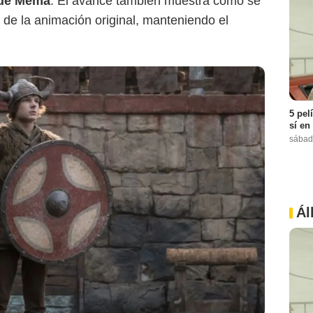
 de Mema
. El avance también muestra cómo se
 de la animación original, manteniendo el
5 pel
sí en
sábad
Ál