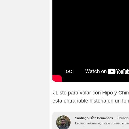
¿Listo para volar con Hipo y Chim
esta entrañable historia en un f
Santiago Díaz Benavides
-
Periodis
Lector, melómano, miope curioso y ciné