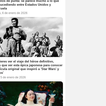
elos de punta: se parece mucho a lo que
sucediendo entre Estados Unidos y
zuela
s, 6 de enero de 2026
ieres ver el viaje del héroe definitivo,
s que ver esta épica japonesa para conocer
lícula original que inspiró a 'Star Wars' y
os'
, 5 de enero de 2026