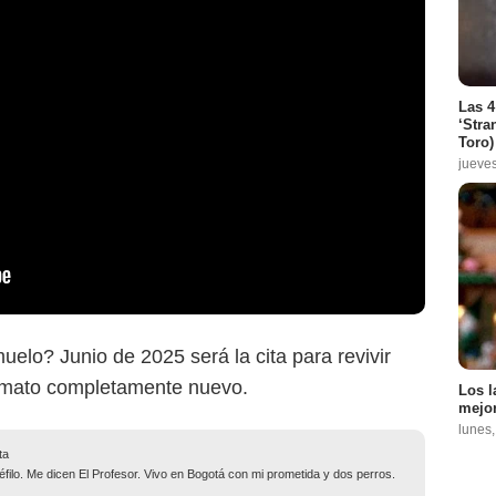
Las 4
‘Stra
Toro)
jueve
uelo? Junio de 2025 será la cita para revivir
ormato completamente nuevo.
Los l
mejor
lunes
ta
filo. Me dicen El Profesor. Vivo en Bogotá con mi prometida y dos perros.