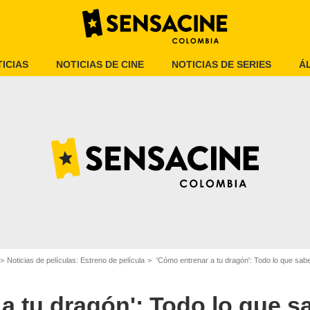
ICIAS
NOTICIAS DE CINE
NOTICIAS DE SERIES
Á
DreamWorks
Noticias de películas: Estreno de película
'Cómo entrenar a tu dragón': Todo lo que sabemo
a tu dragón': Todo lo que 