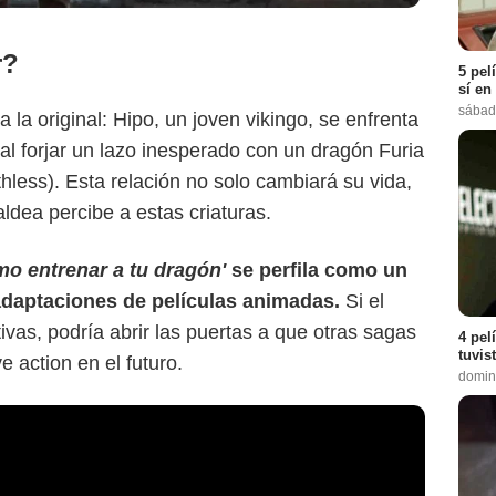
r?
5 pel
sí en
sábad
a la original: Hipo, un joven vikingo, se enfrenta
al forjar un lazo inesperado con un dragón Furia
less). Esta relación no solo cambiará su vida,
ldea percibe a estas criaturas.
mo entrenar a tu dragón'
se perfila como un
adaptaciones de películas animadas.
Si el
vas, podría abrir las puertas a que otras sagas
4 pel
tuvis
e action en el futuro.
domin